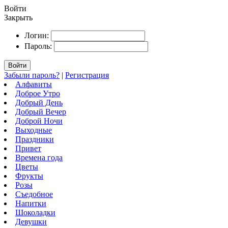
Войти
Закрыть
Логин:
Пароль:
Войти
Забыли пароль?
|
Регистрация
Алфавиты
Доброе Утро
Добрый День
Добрый Вечер
Доброй Ночи
Выходные
Праздники
Привет
Времена года
Цветы
Фрукты
Розы
Съедобное
Напитки
Шоколадки
Девушки