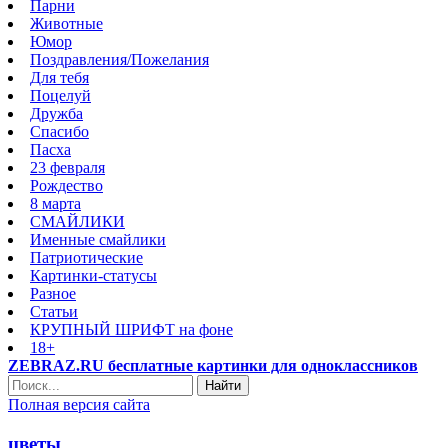
Парни
Животные
Юмор
Поздравления/Пожелания
Для тебя
Поцелуй
Дружба
Спасибо
Пасха
23 февраля
Рождество
8 марта
СМАЙЛИКИ
Именные смайлики
Патриотические
Картинки-статусы
Разное
Cтатьи
КРУПНЫЙ ШРИФТ на фоне
18+
ZEBRAZ.RU бесплатные картинки для одноклассников
Найти
Полная версия сайта
цветы