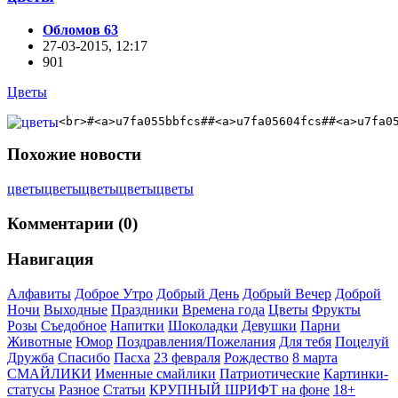
Обломов 63
27-03-2015, 12:17
901
Цветы
<br>#<a>u7fa055bbfcs##<a>u7fa05604fcs##<a>u7fa0
Похожие новости
цветы
цветы
цветы
цветы
цветы
Комментарии (0)
Навигация
Алфавиты
Доброе Утро
Добрый День
Добрый Вечер
Доброй
Ночи
Выходные
Праздники
Времена года
Цветы
Фрукты
Розы
Съедобное
Напитки
Шоколадки
Девушки
Парни
Животные
Юмор
Поздравления/Пожелания
Для тебя
Поцелуй
Дружба
Спасибо
Пасха
23 февраля
Рождество
8 марта
СМАЙЛИКИ
Именные смайлики
Патриотические
Картинки-
статусы
Разное
Cтатьи
КРУПНЫЙ ШРИФТ на фоне
18+