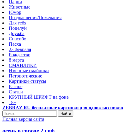
Парни
Животные
Юмор
Поздравления/Пожелания
Для тебя
Поцелуй
Дружба
Спасибо
Пасха
23 февраля
Рождество
8 марта
СМАЙЛИКИ
Именные смайлики
Патриотические
Картинки-статусы
Разное
Cтатьи
КРУПНЫЙ ШРИФТ на фоне
18+
ZEBRAZ.RU бесплатные картинки для одноклассников
Найти
Полная версия сайта
осень в городе 2 гиф