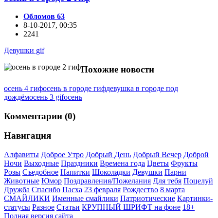
Обломов 63
8-10-2017, 00:35
2241
Девушки gif
Похожие новости
осень 4 гиф
осень в городе гиф
девушка в городе под
дождём
осень 3 gif
осень
Комментарии (0)
Навигация
Алфавиты
Доброе Утро
Добрый День
Добрый Вечер
Доброй
Ночи
Выходные
Праздники
Времена года
Цветы
Фрукты
Розы
Съедобное
Напитки
Шоколадки
Девушки
Парни
Животные
Юмор
Поздравления/Пожелания
Для тебя
Поцелуй
Дружба
Спасибо
Пасха
23 февраля
Рождество
8 марта
СМАЙЛИКИ
Именные смайлики
Патриотические
Картинки-
статусы
Разное
Cтатьи
КРУПНЫЙ ШРИФТ на фоне
18+
Полная версия сайта