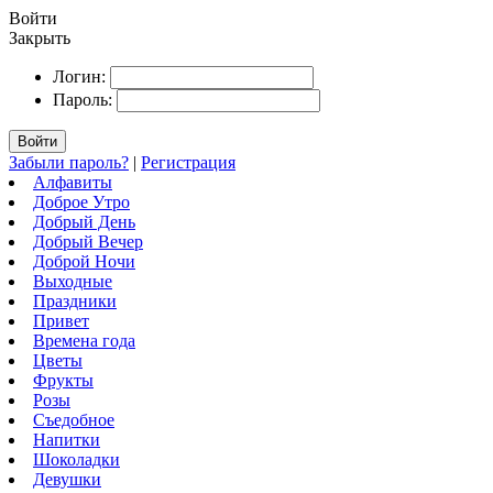
Войти
Закрыть
Логин:
Пароль:
Войти
Забыли пароль?
|
Регистрация
Алфавиты
Доброе Утро
Добрый День
Добрый Вечер
Доброй Ночи
Выходные
Праздники
Привет
Времена года
Цветы
Фрукты
Розы
Съедобное
Напитки
Шоколадки
Девушки