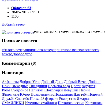
Обломов 63
28-05-2015, 09:13
1100
Добрый вечер
#u878<a>365d817s##u87836<a>63417s##u8
Похожие новости
тёплого вечера
приятного вечера
приятного вечера
ласкового
вечера
Доброе утро
Комментарии (0)
Навигация
Алфавиты
Доброе Утро
Добрый День
Добрый Вечер
Доброй
Ночи
Выходные
Праздники
Времена года
Цветы
Фрукты
Розы
Съедобное
Напитки
Шоколадки
Девушки
Парни
Животные
Юмор
Поздравления/Пожелания
Для тебя
Поцелуй
Дружба
Спасибо
Пасха
23 февраля
Рождество
8 марта
СМАЙЛИКИ
Именные смайлики
Патриотические
Картинки-