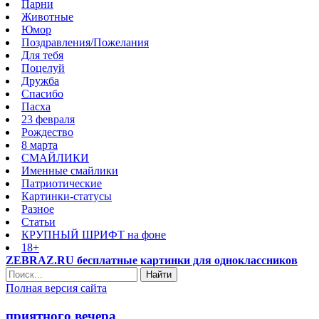
Парни
Животные
Юмор
Поздравления/Пожелания
Для тебя
Поцелуй
Дружба
Спасибо
Пасха
23 февраля
Рождество
8 марта
СМАЙЛИКИ
Именные смайлики
Патриотические
Картинки-статусы
Разное
Cтатьи
КРУПНЫЙ ШРИФТ на фоне
18+
ZEBRAZ.RU бесплатные картинки для одноклассников
Найти
Полная версия сайта
приятного вечера