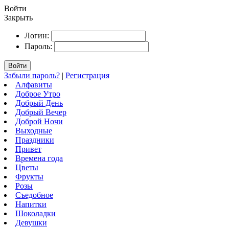
Войти
Закрыть
Логин:
Пароль:
Войти
Забыли пароль?
|
Регистрация
Алфавиты
Доброе Утро
Добрый День
Добрый Вечер
Доброй Ночи
Выходные
Праздники
Привет
Времена года
Цветы
Фрукты
Розы
Съедобное
Напитки
Шоколадки
Девушки