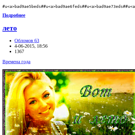
#u<a>bad9ae5beds##u<a>bad9ae6feds##u<a>bad9ae73eds##u<a
Подробнее
лето
Обломов 63
4-06-2015, 18:56
1367
Времена года