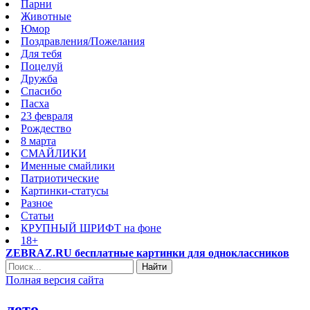
Парни
Животные
Юмор
Поздравления/Пожелания
Для тебя
Поцелуй
Дружба
Спасибо
Пасха
23 февраля
Рождество
8 марта
СМАЙЛИКИ
Именные смайлики
Патриотические
Картинки-статусы
Разное
Cтатьи
КРУПНЫЙ ШРИФТ на фоне
18+
ZEBRAZ.RU бесплатные картинки для одноклассников
Найти
Полная версия сайта
лето