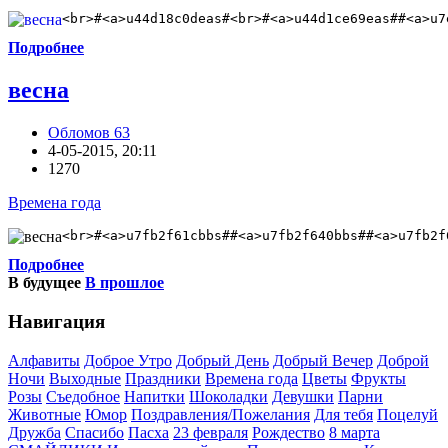
<br>#<a>u44d18c0deas#<br>#<a>u44d1ce69eas##<a>u7
Подробнее
весна
Обломов 63
4-05-2015, 20:11
1270
Времена года
<br>#<a>u7fb2f61cbbs##<a>u7fb2f640bbs##<a>u7fb2f
Подробнее
В будущее
В прошлое
Навигация
Алфавиты
Доброе Утро
Добрый День
Добрый Вечер
Доброй
Ночи
Выходные
Праздники
Времена года
Цветы
Фрукты
Розы
Съедобное
Напитки
Шоколадки
Девушки
Парни
Животные
Юмор
Поздравления/Пожелания
Для тебя
Поцелуй
Дружба
Спасибо
Пасха
23 февраля
Рождество
8 марта