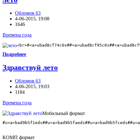
Обломов 63
4-06-2015, 19:08
1646
Времена года
<br>#<a>ubad8cf74c0s##<a>ubad8cf95c0s##<a>ubad8cf
Подробнее
Здравствуй лето
Обломов 63
4-06-2015, 19:03
1184
Времена года
Мобильный формат
#u<a>bad9b5f1eds##u<a>bad9b5faeds##u<a>bad9b5fceds##u<a
КОМП формат