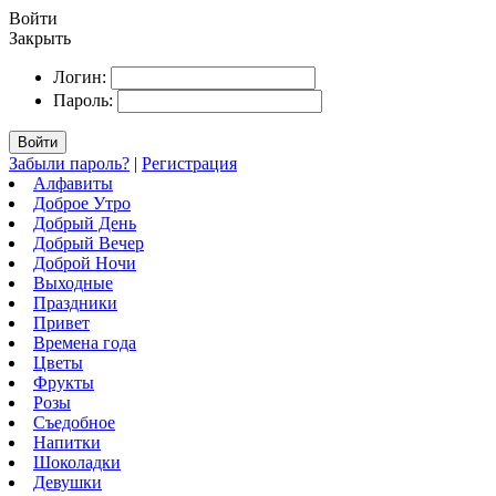
Войти
Закрыть
Логин:
Пароль:
Войти
Забыли пароль?
|
Регистрация
Алфавиты
Доброе Утро
Добрый День
Добрый Вечер
Доброй Ночи
Выходные
Праздники
Привет
Времена года
Цветы
Фрукты
Розы
Съедобное
Напитки
Шоколадки
Девушки