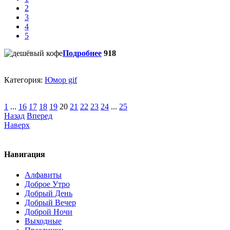
2
3
4
5
Подробнее
918
Категория:
Юмор gif
1
...
16
17
18
19
20
21
22
23
24
...
25
Назад
Вперед
Наверх
Навигация
Алфавиты
Доброе Утро
Добрый День
Добрый Вечер
Доброй Ночи
Выходные