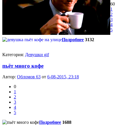
60
1
2
3
4
5
Подробнее
3132
Категория:
Девушки gif
пьёт много кофе
Автор:
Обломов 63
от
6-08-2015, 23:18
0
1
2
3
4
5
Подробнее
1688