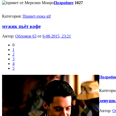
Подробнее
1027
Категория:
Привет-пока gif
мужик пьёт кофе
Автор:
Обломов 63
от
6-08-2015, 23:21
0
1
2
3
4
5
Подробн
Категори
девушк
Автор:
О