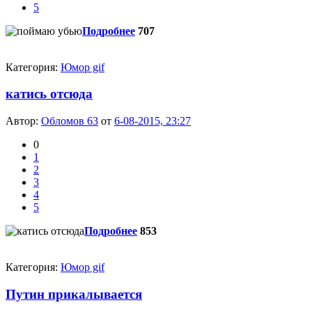
5
Подробнее
707
Категория:
Юмор gif
катись отсюда
Автор:
Обломов 63
от
6-08-2015, 23:27
0
1
2
3
4
5
Подробнее
853
Категория:
Юмор gif
Путин прикалывается