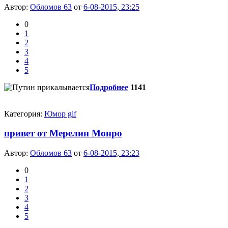
Автор:
Обломов 63
от
6-08-2015, 23:25
0
1
2
3
4
5
Подробнее
1141
Категория:
Юмор gif
привет от Мерелин Монро
Автор:
Обломов 63
от
6-08-2015, 23:23
0
1
2
3
4
5