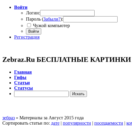
Войти
Логин:
Пароль (
Забыли?
):
Чужой компьютер
Войти
Регистрация
Zebraz.Ru БЕСПЛАТНЫЕ КАРТИНК
Главная
Гифы
Cтатьи
Cтатусы
зебраз
» Материалы за Август 2015 года
Сортировать статьи по:
дате
|
популярности
|
посещаемости
|
ко