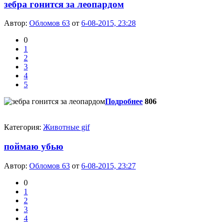
зебра гонится за леопардом
Автор:
Обломов 63
от
6-08-2015, 23:28
0
1
2
3
4
5
Подробнее
806
Категория:
Животные gif
поймаю убью
Автор:
Обломов 63
от
6-08-2015, 23:27
0
1
2
3
4