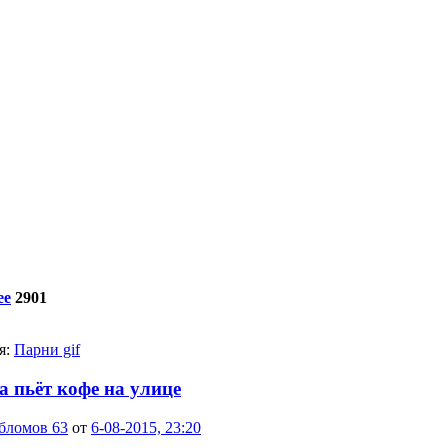
ее
2901
я:
Парни gif
а пьёт кофе на улице
бломов 63
от
6-08-2015, 23:20