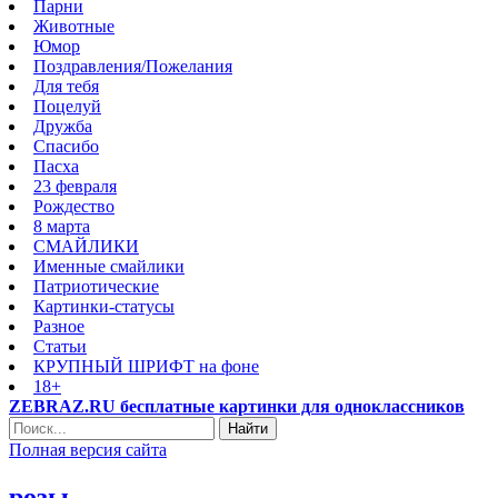
Парни
Животные
Юмор
Поздравления/Пожелания
Для тебя
Поцелуй
Дружба
Спасибо
Пасха
23 февраля
Рождество
8 марта
СМАЙЛИКИ
Именные смайлики
Патриотические
Картинки-статусы
Разное
Cтатьи
КРУПНЫЙ ШРИФТ на фоне
18+
ZEBRAZ.RU бесплатные картинки для одноклассников
Найти
Полная версия сайта
розы