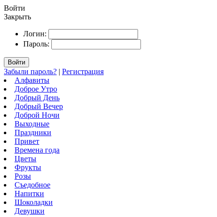
Войти
Закрыть
Логин:
Пароль:
Войти
Забыли пароль?
|
Регистрация
Алфавиты
Доброе Утро
Добрый День
Добрый Вечер
Доброй Ночи
Выходные
Праздники
Привет
Времена года
Цветы
Фрукты
Розы
Съедобное
Напитки
Шоколадки
Девушки