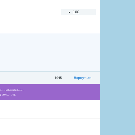
100
1
2
3
4
5
1945
Вернуться
пользователь.
м именем.