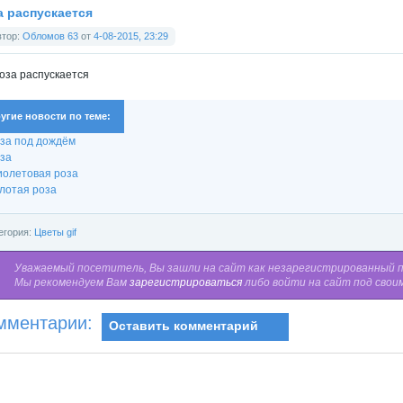
а распускается
втор:
Обломов 63
от
4-08-2015, 23:29
угие новости по теме:
за под дождём
за
олетовая роза
лотая роза
егория:
Цветы gif
Уважаемый посетитель, Вы зашли на сайт как незарегистрированный 
Мы рекомендуем Вам
зарегистрироваться
либо войти на сайт под свои
мментарии:
Оставить комментарий