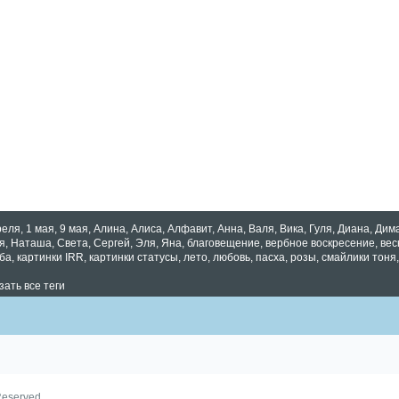
реля
,
1 мая
,
9 мая
,
Алина
,
Алиса
,
Алфавит
,
Анна
,
Валя
,
Вика
,
Гуля
,
Диана
,
Дим
я
,
Наташа
,
Света
,
Сергей
,
Эля
,
Яна
,
благовещение
,
вербное воскресение
,
вес
ба
,
картинки IRR
,
картинки статусы
,
лето
,
любовь
,
пасха
,
розы
,
смайлики тоня
зать все теги
Reserved.