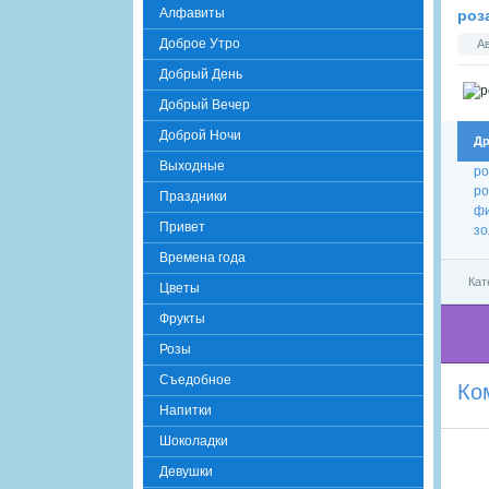
Алфавиты
роз
Доброе Утро
А
Добрый День
Добрый Вечер
Доброй Ночи
Др
Выходные
ро
ро
Праздники
фи
Привет
зо
Времена года
Кат
Цветы
Фрукты
Розы
Съедобное
Ко
Напитки
Шоколадки
Девушки