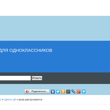
И ДЛЯ ОДНОКЛАССНИКОВ
Поделиться…
з
»
Цветы gif
» роза распускается