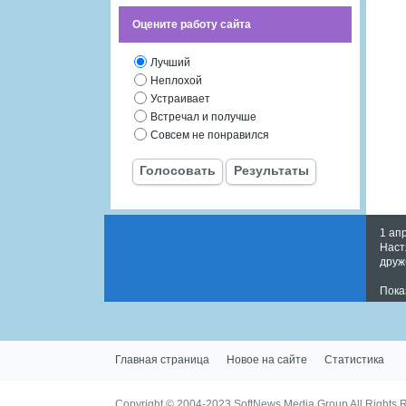
Оцените работу сайта
Лучший
Неплохой
Устраивает
Встречал и получше
Совсем не понравился
Голосовать
Результаты
1 ап
Наст
друж
Пока
Главная страница
Новое на сайте
Статистика
Copyright © 2004-2023
SoftNews Media Group
All Rights 