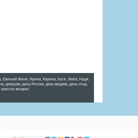
а
,
Евгений Женя
,
Ирина
,
Карина
,
Катя
,
Люба
,
Надя
,
на
,
девушки
,
день России
,
день медика
,
день отца
,
,
христос воскрес