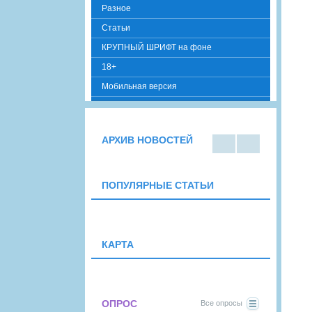
Разное
Cтатьи
КРУПНЫЙ ШРИФТ на фоне
18+
Мобильная версия
АРХИВ НОВОСТЕЙ
В
В
виде
виде
списк
кален
ПОПУЛЯРНЫЕ СТАТЬИ
а
даря
КАРТА
ОПРОС
Все опросы