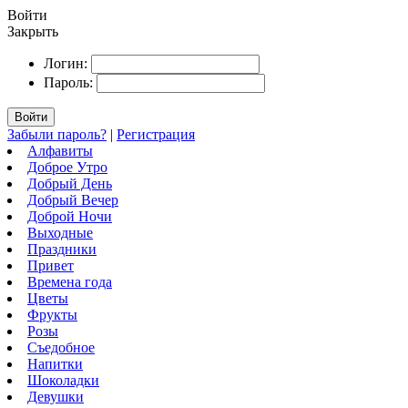
Войти
Закрыть
Логин:
Пароль:
Войти
Забыли пароль?
|
Регистрация
Алфавиты
Доброе Утро
Добрый День
Добрый Вечер
Доброй Ночи
Выходные
Праздники
Привет
Времена года
Цветы
Фрукты
Розы
Съедобное
Напитки
Шоколадки
Девушки