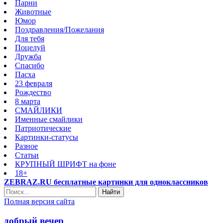
Парни
Животные
Юмор
Поздравления/Пожелания
Для тебя
Поцелуй
Дружба
Спасибо
Пасха
23 февраля
Рождество
8 марта
СМАЙЛИКИ
Именные смайлики
Патриотические
Картинки-статусы
Разное
Cтатьи
КРУПНЫЙ ШРИФТ на фоне
18+
ZEBRAZ.RU бесплатные картинки для одноклассников
Найти
Полная версия сайта
добрый вечер