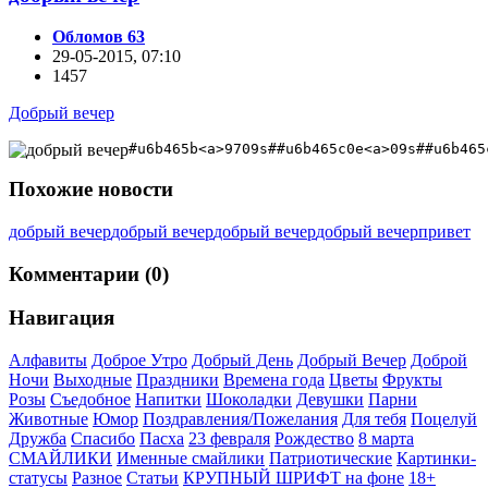
Обломов 63
29-05-2015, 07:10
1457
Добрый вечер
#u6b465b<a>9709s##u6b465c0e<a>09s##u6b465
Похожие новости
добрый вечер
добрый вечер
добрый вечер
добрый вечер
привет
Комментарии (0)
Навигация
Алфавиты
Доброе Утро
Добрый День
Добрый Вечер
Доброй
Ночи
Выходные
Праздники
Времена года
Цветы
Фрукты
Розы
Съедобное
Напитки
Шоколадки
Девушки
Парни
Животные
Юмор
Поздравления/Пожелания
Для тебя
Поцелуй
Дружба
Спасибо
Пасха
23 февраля
Рождество
8 марта
СМАЙЛИКИ
Именные смайлики
Патриотические
Картинки-
статусы
Разное
Cтатьи
КРУПНЫЙ ШРИФТ на фоне
18+