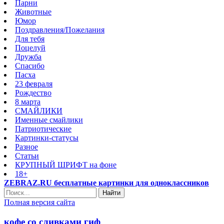
Парни
Животные
Юмор
Поздравления/Пожелания
Для тебя
Поцелуй
Дружба
Спасибо
Пасха
23 февраля
Рождество
8 марта
СМАЙЛИКИ
Именные смайлики
Патриотические
Картинки-статусы
Разное
Cтатьи
КРУПНЫЙ ШРИФТ на фоне
18+
ZEBRAZ.RU бесплатные картинки для одноклассников
Найти
Полная версия сайта
кофе со сливками гиф