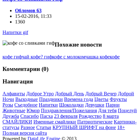
Обломов 63
15-02-2016, 11:33
1360
Напитки gif
Похожие новости
кофе гиф
чай кофе? гиф
кофе с молоком
чашка кофе
кофе
Комментарии (0)
Навигация
Алфавиты
Доброе Утро
Добрый День
Добрый Вечер
Доброй
Ночи
Выходные
Праздники
Времена года
Цветы
Фрукты
Розы
Съедобное
Напитки
Шоколадки
Девушки
Парни
Животные
Юмор
Поздравления/Пожелания
Для тебя
Поцелуй
Дружба
Спасибо
Пасха
23 февраля
Рождество
8 марта
СМАЙЛИКИ
Именные смайлики
Патриотические
Картинки-
статусы
Разное
Cтатьи
КРУПНЫЙ ШРИФТ на фоне
18+
Полная версия сайта
Powered by
DataLife Engine
© 2013