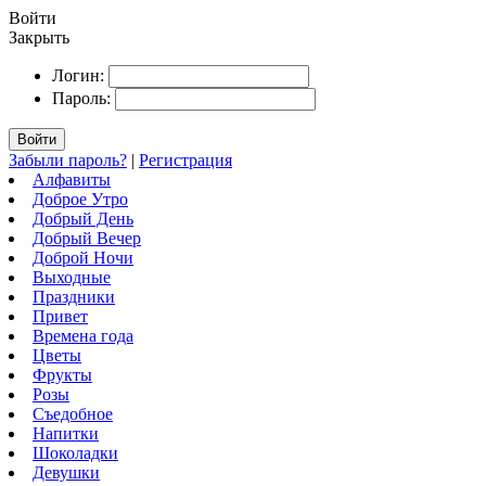
Войти
Закрыть
Логин:
Пароль:
Войти
Забыли пароль?
|
Регистрация
Алфавиты
Доброе Утро
Добрый День
Добрый Вечер
Доброй Ночи
Выходные
Праздники
Привет
Времена года
Цветы
Фрукты
Розы
Съедобное
Напитки
Шоколадки
Девушки