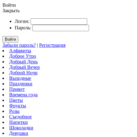
Войти
Закрыть
Логин:
Пароль:
Войти
Забыли пароль?
|
Регистрация
Алфавиты
Доброе Утро
Добрый День
Добрый Вечер
Доброй Ночи
Выходные
Праздники
Привет
Времена года
Цветы
Фрукты
Розы
Съедобное
Напитки
Шоколадки
Девушки