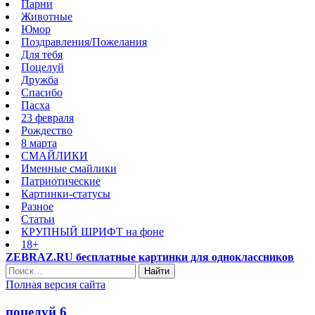
Парни
Животные
Юмор
Поздравления/Пожелания
Для тебя
Поцелуй
Дружба
Спасибо
Пасха
23 февраля
Рождество
8 марта
СМАЙЛИКИ
Именные смайлики
Патриотические
Картинки-статусы
Разное
Cтатьи
КРУПНЫЙ ШРИФТ на фоне
18+
ZEBRAZ.RU бесплатные картинки для одноклассников
Найти
Полная версия сайта
поцелуй 6