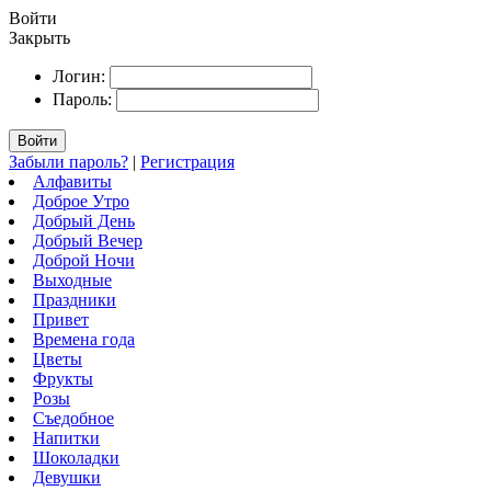
Войти
Закрыть
Логин:
Пароль:
Войти
Забыли пароль?
|
Регистрация
Алфавиты
Доброе Утро
Добрый День
Добрый Вечер
Доброй Ночи
Выходные
Праздники
Привет
Времена года
Цветы
Фрукты
Розы
Съедобное
Напитки
Шоколадки
Девушки