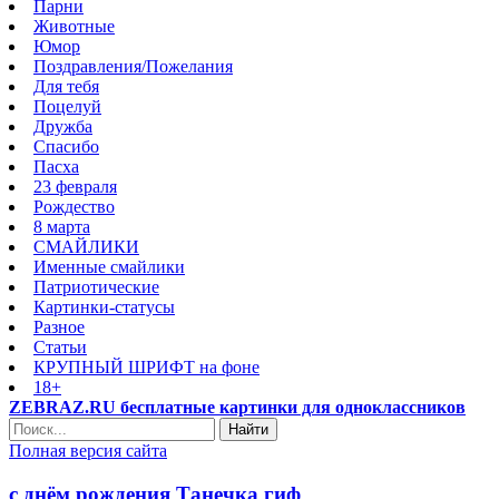
Парни
Животные
Юмор
Поздравления/Пожелания
Для тебя
Поцелуй
Дружба
Спасибо
Пасха
23 февраля
Рождество
8 марта
СМАЙЛИКИ
Именные смайлики
Патриотические
Картинки-статусы
Разное
Cтатьи
КРУПНЫЙ ШРИФТ на фоне
18+
ZEBRAZ.RU бесплатные картинки для одноклассников
Найти
Полная версия сайта
с днём рождения Танечка гиф