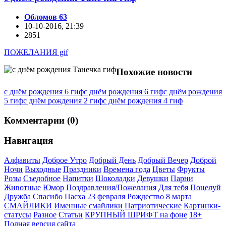
Обломов 63
10-10-2016, 21:39
2851
ПОЖЕЛАНИЯ gif
Похожие новости
с днём рождения 6 гиф
с днём рождения 6 гиф
с днём рождения
5 гиф
с днём рождения 2 гиф
с днём рождения 4 гиф
Комментарии (0)
Навигация
Алфавиты
Доброе Утро
Добрый День
Добрый Вечер
Доброй
Ночи
Выходные
Праздники
Времена года
Цветы
Фрукты
Розы
Съедобное
Напитки
Шоколадки
Девушки
Парни
Животные
Юмор
Поздравления/Пожелания
Для тебя
Поцелуй
Дружба
Спасибо
Пасха
23 февраля
Рождество
8 марта
СМАЙЛИКИ
Именные смайлики
Патриотические
Картинки-
статусы
Разное
Cтатьи
КРУПНЫЙ ШРИФТ на фоне
18+
Полная версия сайта