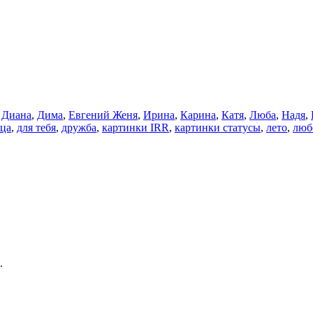
,
Диана
,
Дима
,
Евгений Женя
,
Ирина
,
Карина
,
Катя
,
Люба
,
Надя
,
тца
,
для тебя
,
дружба
,
картинки IRR
,
картинки статусы
,
лето
,
люб
.