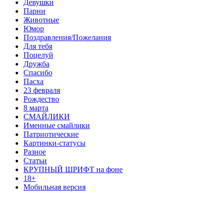
Девушки
Парни
Животные
Юмор
Поздравления/Пожелания
Для тебя
Поцелуй
Дружба
Спасибо
Пасха
23 февраля
Рождество
8 марта
СМАЙЛИКИ
Именные смайлики
Патриотические
Картинки-статусы
Разное
Cтатьи
КРУПНЫЙ ШРИФТ на фоне
18+
Мобильная версия