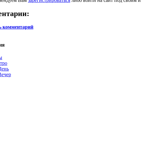
мендуем Вам
зарегистрироваться
либо войти на сайт под своим 
ентарии:
ь комментарий
ия
ы
тро
День
Вечер