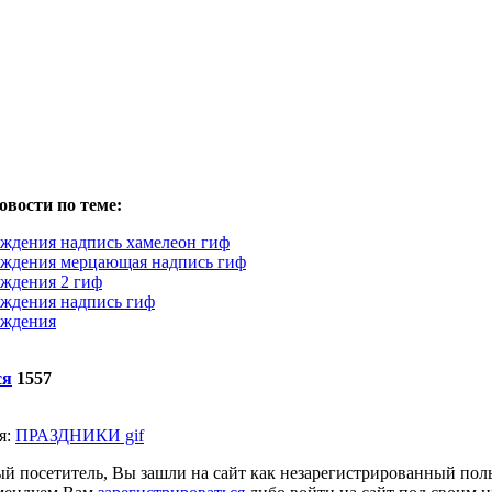
овости по теме:
ождения надпись хамелеон гиф
ождения мерцающая надпись гиф
ождения 2 гиф
ождения надпись гиф
ождения
ся
1557
я:
ПРАЗДНИКИ gif
й посетитель, Вы зашли на сайт как незарегистрированный поль