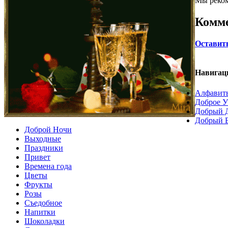
Мы реко
Комм
Оставит
Навигац
Алфавит
Доброе У
Добрый 
Добрый 
Доброй Ночи
Выходные
Праздники
Привет
Времена года
Цветы
Фрукты
Розы
Съедобное
Напитки
Шоколадки