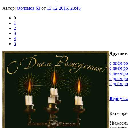
Автор:
Обломов 63
от
13-12-2015, 23:45
0
1
2
3
4
5
Другие н
с днём р
с днём р
с днём р
с днём р
с днём р
Вернуть
Категори
Уважаемы