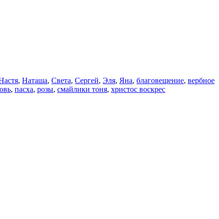
Настя
,
Наташа
,
Света
,
Сергей
,
Эля
,
Яна
,
благовещение
,
вербное
овь
,
пасха
,
розы
,
смайлики тоня
,
христос воскрес