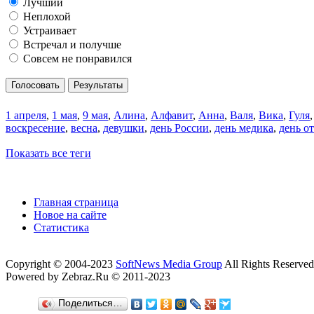
Лучший
Неплохой
Устраивает
Встречал и получше
Совсем не понравился
Голосовать
Результаты
1 апреля
,
1 мая
,
9 мая
,
Алина
,
Алфавит
,
Анна
,
Валя
,
Вика
,
Гуля
воскресение
,
весна
,
девушки
,
день России
,
день медика
,
день о
Показать все теги
Главная страница
Новое на сайте
Статистика
Copyright © 2004-2023
SoftNews Media Group
All Rights Reserved
Powered by Zebraz.Ru © 2011-2023
Поделиться…