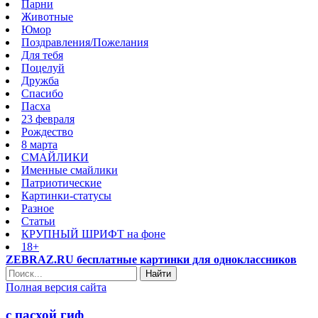
Парни
Животные
Юмор
Поздравления/Пожелания
Для тебя
Поцелуй
Дружба
Спасибо
Пасха
23 февраля
Рождество
8 марта
СМАЙЛИКИ
Именные смайлики
Патриотические
Картинки-статусы
Разное
Cтатьи
КРУПНЫЙ ШРИФТ на фоне
18+
ZEBRAZ.RU бесплатные картинки для одноклассников
Найти
Полная версия сайта
с пасхой гиф