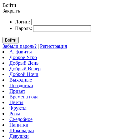
Войти
Закрыть
Логин:
Пароль:
Войти
Забыли пароль?
|
Регистрация
Алфавиты
Доброе Утро
Добрый День
Добрый Вечер
Доброй Ночи
Выходные
Праздники
Привет
Времена года
Цветы
Фрукты
Розы
Съедобное
Напитки
Шоколадки
Девушки