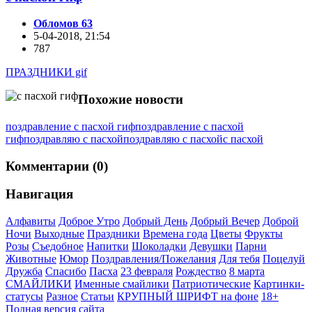
Обломов 63
5-04-2018, 21:54
787
ПРАЗДНИКИ gif
Похожие новости
поздравление с пасхой гиф
поздравление с пасхой
гиф
поздравляю с пасхой
поздравляю с пасхой
с пасхой
Комментарии (0)
Навигация
Алфавиты
Доброе Утро
Добрый День
Добрый Вечер
Доброй
Ночи
Выходные
Праздники
Времена года
Цветы
Фрукты
Розы
Съедобное
Напитки
Шоколадки
Девушки
Парни
Животные
Юмор
Поздравления/Пожелания
Для тебя
Поцелуй
Дружба
Спасибо
Пасха
23 февраля
Рождество
8 марта
СМАЙЛИКИ
Именные смайлики
Патриотические
Картинки-
статусы
Разное
Cтатьи
КРУПНЫЙ ШРИФТ на фоне
18+
Полная версия сайта