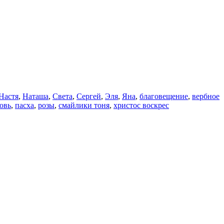
Настя
,
Наташа
,
Света
,
Сергей
,
Эля
,
Яна
,
благовещение
,
вербное
овь
,
пасха
,
розы
,
смайлики тоня
,
христос воскрес