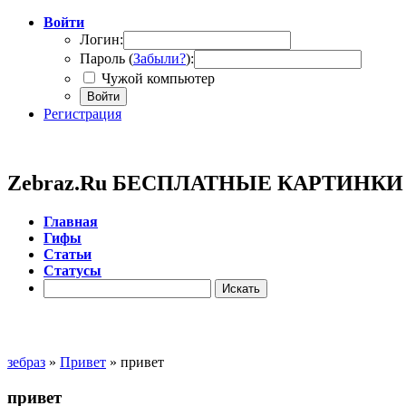
Войти
Логин:
Пароль (
Забыли?
):
Чужой компьютер
Войти
Регистрация
Zebraz.Ru БЕСПЛАТНЫЕ КАРТИНК
Главная
Гифы
Cтатьи
Cтатусы
зебраз
»
Привет
» привет
привет