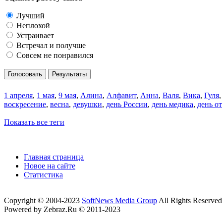
Лучший
Неплохой
Устраивает
Встречал и получше
Совсем не понравился
Голосовать
Результаты
1 апреля
,
1 мая
,
9 мая
,
Алина
,
Алфавит
,
Анна
,
Валя
,
Вика
,
Гуля
воскресение
,
весна
,
девушки
,
день России
,
день медика
,
день о
Показать все теги
Главная страница
Новое на сайте
Статистика
Copyright © 2004-2023
SoftNews Media Group
All Rights Reserved
Powered by Zebraz.Ru © 2011-2023