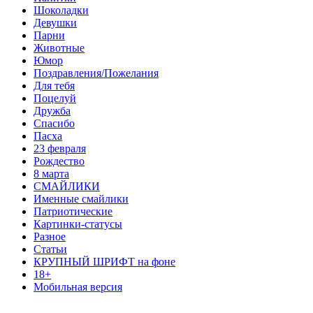
Шоколадки
Девушки
Парни
Животные
Юмор
Поздравления/Пожелания
Для тебя
Поцелуй
Дружба
Спасибо
Пасха
23 февраля
Рождество
8 марта
СМАЙЛИКИ
Именные смайлики
Патриотические
Картинки-статусы
Разное
Cтатьи
КРУПНЫЙ ШРИФТ на фоне
18+
Мобильная версия