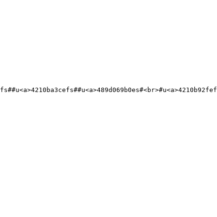
fs##u<a>4210ba3cefs##u<a>489d069b0es#<br>#u<a>4210b92fef