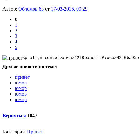
Автор:
Обломов 63
от
17-03-2015, 09:29
0
1
2
3
4
5
<p align=center>#u<a>4210baacefs##u<a>4210ba95e
Другие новости по теме:
привет
юмор
юмор
юмор
юмор
Вернуться
1047
Категория:
Привет