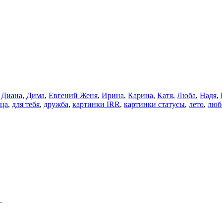
,
Диана
,
Дима
,
Евгений Женя
,
Ирина
,
Карина
,
Катя
,
Люба
,
Надя
,
тца
,
для тебя
,
дружба
,
картинки IRR
,
картинки статусы
,
лето
,
люб
.