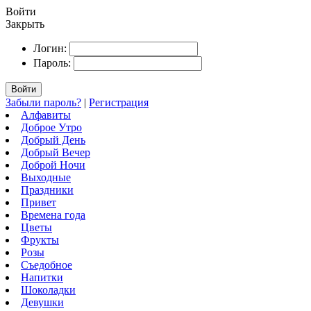
Войти
Закрыть
Логин:
Пароль:
Войти
Забыли пароль?
|
Регистрация
Алфавиты
Доброе Утро
Добрый День
Добрый Вечер
Доброй Ночи
Выходные
Праздники
Привет
Времена года
Цветы
Фрукты
Розы
Съедобное
Напитки
Шоколадки
Девушки