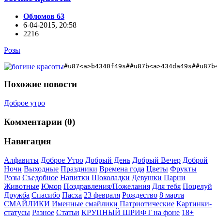
Обломов 63
6-04-2015, 20:58
2216
Розы
#u87<a>b4340f49s##u87b<a>434da49s##u87b
Похожие новости
Доброе утро
Комментарии (0)
Навигация
Алфавиты
Доброе Утро
Добрый День
Добрый Вечер
Доброй
Ночи
Выходные
Праздники
Времена года
Цветы
Фрукты
Розы
Съедобное
Напитки
Шоколадки
Девушки
Парни
Животные
Юмор
Поздравления/Пожелания
Для тебя
Поцелуй
Дружба
Спасибо
Пасха
23 февраля
Рождество
8 марта
СМАЙЛИКИ
Именные смайлики
Патриотические
Картинки-
статусы
Разное
Cтатьи
КРУПНЫЙ ШРИФТ на фоне
18+