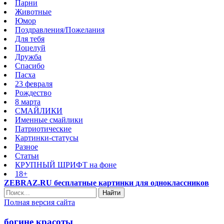
Парни
Животные
Юмор
Поздравления/Пожелания
Для тебя
Поцелуй
Дружба
Спасибо
Пасха
23 февраля
Рождество
8 марта
СМАЙЛИКИ
Именные смайлики
Патриотические
Картинки-статусы
Разное
Cтатьи
КРУПНЫЙ ШРИФТ на фоне
18+
ZEBRAZ.RU бесплатные картинки для одноклассников
Найти
Полная версия сайта
богине красоты