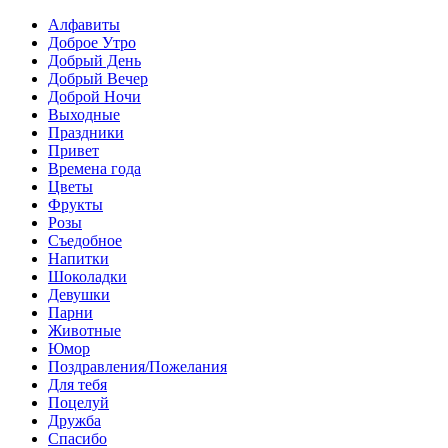
Алфавиты
Доброе Утро
Добрый День
Добрый Вечер
Доброй Ночи
Выходные
Праздники
Привет
Времена года
Цветы
Фрукты
Розы
Съедобное
Напитки
Шоколадки
Девушки
Парни
Животные
Юмор
Поздравления/Пожелания
Для тебя
Поцелуй
Дружба
Спасибо