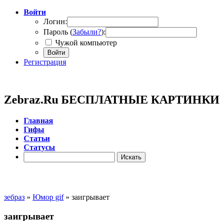
Войти
Логин:
Пароль (
Забыли?
):
Чужой компьютер
Войти
Регистрация
Zebraz.Ru БЕСПЛАТНЫЕ КАРТИНК
Главная
Гифы
Cтатьи
Cтатусы
зебраз
»
Юмор gif
» заигрывает
заигрывает