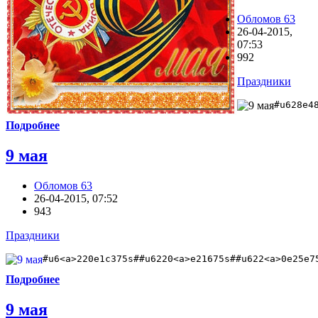
Обломов 63
26-04-2015,
07:53
992
Праздники
#u628e4
Подробнее
9 мая
Обломов 63
26-04-2015, 07:52
943
Праздники
#u6<a>220e1c375s##u6220<a>e21675s##u622<a>0e25e7
Подробнее
9 мая