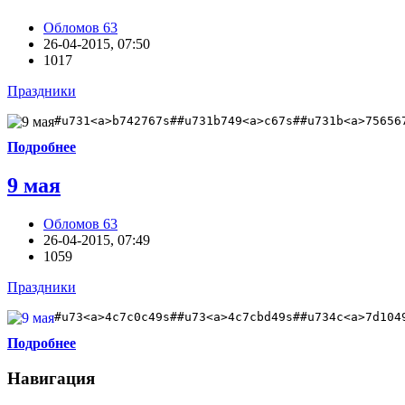
Обломов 63
26-04-2015, 07:50
1017
Праздники
#u731<a>b742767s##u731b749<a>c67s##u731b<a>75656
Подробнее
9 мая
Обломов 63
26-04-2015, 07:49
1059
Праздники
#u73<a>4c7c0c49s##u73<a>4c7cbd49s##u734c<a>7d104
Подробнее
Навигация