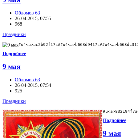
Обломов 63
26-04-2015, 07:55
968
Праздники
#u4<a>ac2b92f17s##u4<a>b663d9417s##u4<a>b663dc31
Подробнее
9 мая
Обломов 63
26-04-2015, 07:54
925
Праздники
#u<a>832194f7a
Подробнее
9 мая