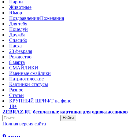
Парни
Животные
Юмор
Поздравления/Пожелания
Для тебя
Поцелуй
Дружба
Спасибо
Пасха
23 февраля
Рождество
8 марта
СМАЙЛИКИ
Именные смайлики
Патриотические
Картинки-статусы
Разное
Cтатьи
КРУПНЫЙ ШРИФТ на фоне
18+
ZEBRAZ.RU бесплатные картинки для одноклассников
Найти
Полная версия сайта
9 мая