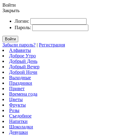
Войти
Закрыть
Логин:
Пароль:
Войти
Забыли пароль?
|
Регистрация
Алфавиты
Доброе Утро
Добрый День
Добрый Вечер
Доброй Ночи
Выходные
Праздники
Привет
Времена года
Цветы
Фрукты
Розы
Съедобное
Напитки
Шоколадки
Девушки