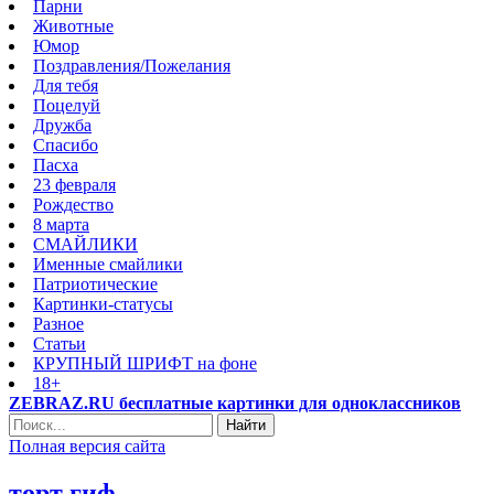
Парни
Животные
Юмор
Поздравления/Пожелания
Для тебя
Поцелуй
Дружба
Спасибо
Пасха
23 февраля
Рождество
8 марта
СМАЙЛИКИ
Именные смайлики
Патриотические
Картинки-статусы
Разное
Cтатьи
КРУПНЫЙ ШРИФТ на фоне
18+
ZEBRAZ.RU бесплатные картинки для одноклассников
Найти
Полная версия сайта
торт гиф