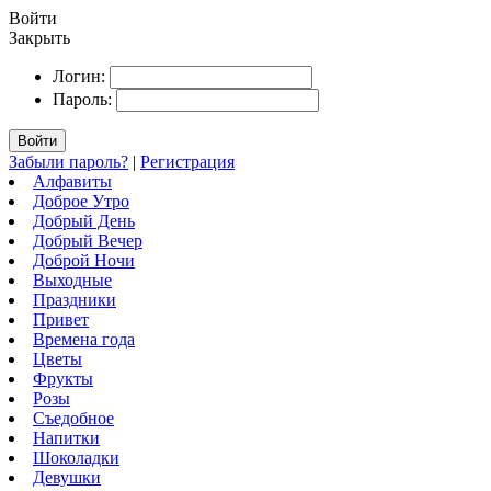
Войти
Закрыть
Логин:
Пароль:
Войти
Забыли пароль?
|
Регистрация
Алфавиты
Доброе Утро
Добрый День
Добрый Вечер
Доброй Ночи
Выходные
Праздники
Привет
Времена года
Цветы
Фрукты
Розы
Съедобное
Напитки
Шоколадки
Девушки