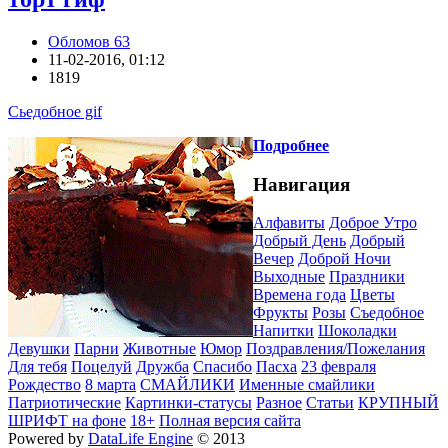
Обломов 63
11-02-2016, 01:12
1819
Сьедобное gif
Подробнее
Навигация
Алфавиты
Доброе Утро
Добрый День
Добрый
Вечер
Доброй Ночи
Выходные
Праздники
Времена года
Цветы
Фрукты
Розы
Съедобное
Напитки
Шоколадки
Девушки
Парни
Животные
Юмор
Поздравления/Пожелания
Для тебя
Поцелуй
Дружба
Спасибо
Пасха
23 февраля
Рождество
8 марта
СМАЙЛИКИ
Именные смайлики
Патриотические
Картинки-статусы
Разное
Cтатьи
КРУПНЫЙ
ШРИФТ на фоне
18+
Полная версия сайта
Powered by
DataLife Engine
© 2013