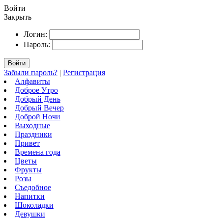
Войти
Закрыть
Логин:
Пароль:
Войти
Забыли пароль?
|
Регистрация
Алфавиты
Доброе Утро
Добрый День
Добрый Вечер
Доброй Ночи
Выходные
Праздники
Привет
Времена года
Цветы
Фрукты
Розы
Съедобное
Напитки
Шоколадки
Девушки