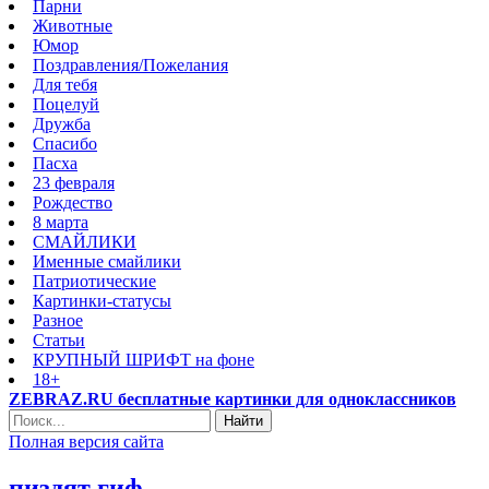
Парни
Животные
Юмор
Поздравления/Пожелания
Для тебя
Поцелуй
Дружба
Спасибо
Пасха
23 февраля
Рождество
8 марта
СМАЙЛИКИ
Именные смайлики
Патриотические
Картинки-статусы
Разное
Cтатьи
КРУПНЫЙ ШРИФТ на фоне
18+
ZEBRAZ.RU бесплатные картинки для одноклассников
Найти
Полная версия сайта
пиздят гиф