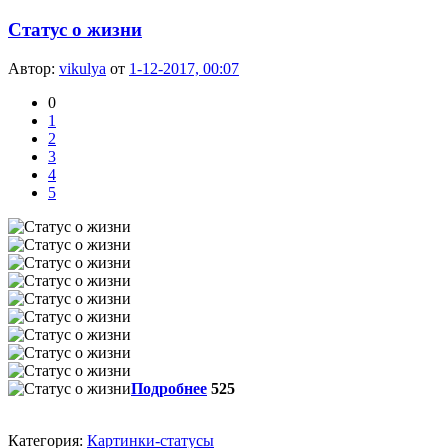
Статус о жизни
Автор:
vikulya
от
1-12-2017, 00:07
0
1
2
3
4
5
Подробнее
525
Категория:
Картинки-статусы