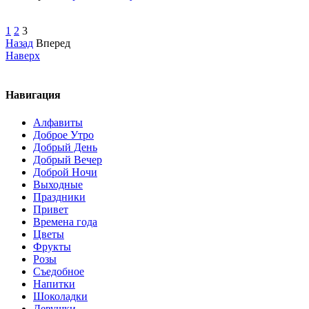
1
2
3
Назад
Вперед
Наверх
Навигация
Алфавиты
Доброе Утро
Добрый День
Добрый Вечер
Доброй Ночи
Выходные
Праздники
Привет
Времена года
Цветы
Фрукты
Розы
Съедобное
Напитки
Шоколадки
Девушки