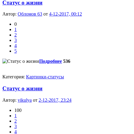
Статус о жизни
Автор:
Обломов 63
от
4-12-2017, 00:12
0
1
2
3
4
5
Подробнее
536
Категория:
Картинки-статусы
Статус о жизни
Автор:
vikulya
от
2-12-2017, 23:24
100
1
2
3
4