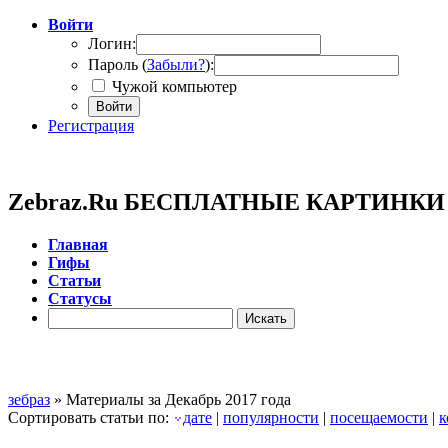
Войти
Логин:
Пароль (
Забыли?
):
Чужой компьютер
Войти
Регистрация
Zebraz.Ru БЕСПЛАТНЫЕ КАРТИНК
Главная
Гифы
Cтатьи
Cтатусы
зебраз
» Материалы за Декабрь 2017 года
Сортировать статьи по:
дате
|
популярности
|
посещаемости
|
к