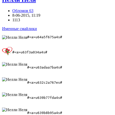
Обломов 63
8-06-2015, 11:19
1113
Именные смайлики
#<a>u64a5f675a4s#
#<a>u63f3a034a4s#
#<a>u63adaa7ba4s#
#<a>u632c2a767es# 
#<a>u639b77fda4s#
#<a>u639b8b95a4s#