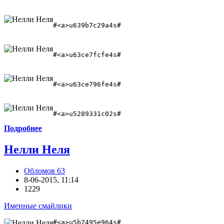
#<a>u639b7c29a4s#
#<a>u63ce7fcfe4s# 
#<a>u63ce796fe4s#
#<a>u5289331c02s#
Подробнее
Нелли Неля
Обломов 63
8-06-2015, 11:14
1229
Именные смайлики
#<a>u5b7495e964s#