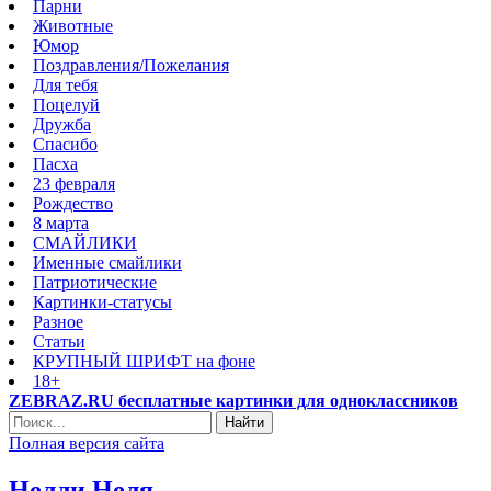
Парни
Животные
Юмор
Поздравления/Пожелания
Для тебя
Поцелуй
Дружба
Спасибо
Пасха
23 февраля
Рождество
8 марта
СМАЙЛИКИ
Именные смайлики
Патриотические
Картинки-статусы
Разное
Cтатьи
КРУПНЫЙ ШРИФТ на фоне
18+
ZEBRAZ.RU бесплатные картинки для одноклассников
Найти
Полная версия сайта
Нелли Неля