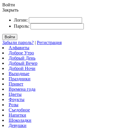
Войти
Закрыть
Логин:
Пароль:
Войти
Забыли пароль?
|
Регистрация
Алфавиты
Доброе Утро
Добрый День
Добрый Вечер
Доброй Ночи
Выходные
Праздники
Привет
Времена года
Цветы
Фрукты
Розы
Съедобное
Напитки
Шоколадки
Девушки