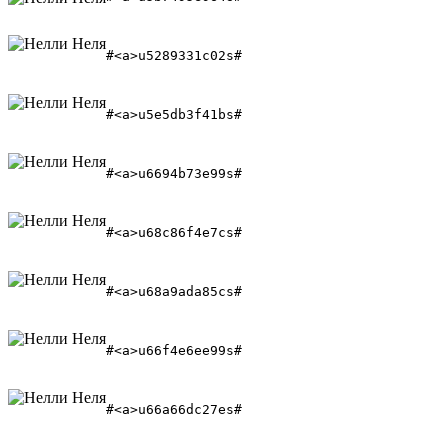
#<a>u5289331c02s# 
#<a>u5e5db3f41bs# 
#<a>u6694b73e99s#
#<a>u68c86f4e7cs# 
#<a>u68a9ada85cs#
#<a>u66f4e6ee99s#
#<a>u66a66dc27es#