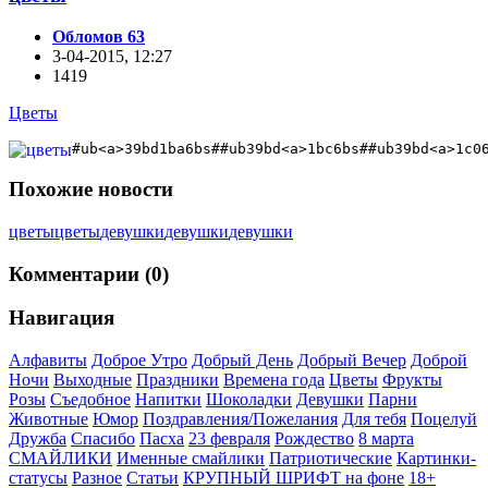
Обломов 63
3-04-2015, 12:27
1419
Цветы
#ub<a>39bd1ba6bs##ub39bd<a>1bc6bs##ub39bd<a>1c0
Похожие новости
цветы
цветы
девушки
девушки
девушки
Комментарии (0)
Навигация
Алфавиты
Доброе Утро
Добрый День
Добрый Вечер
Доброй
Ночи
Выходные
Праздники
Времена года
Цветы
Фрукты
Розы
Съедобное
Напитки
Шоколадки
Девушки
Парни
Животные
Юмор
Поздравления/Пожелания
Для тебя
Поцелуй
Дружба
Спасибо
Пасха
23 февраля
Рождество
8 марта
СМАЙЛИКИ
Именные смайлики
Патриотические
Картинки-
статусы
Разное
Cтатьи
КРУПНЫЙ ШРИФТ на фоне
18+