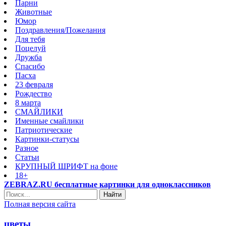
Парни
Животные
Юмор
Поздравления/Пожелания
Для тебя
Поцелуй
Дружба
Спасибо
Пасха
23 февраля
Рождество
8 марта
СМАЙЛИКИ
Именные смайлики
Патриотические
Картинки-статусы
Разное
Cтатьи
КРУПНЫЙ ШРИФТ на фоне
18+
ZEBRAZ.RU бесплатные картинки для одноклассников
Найти
Полная версия сайта
цветы