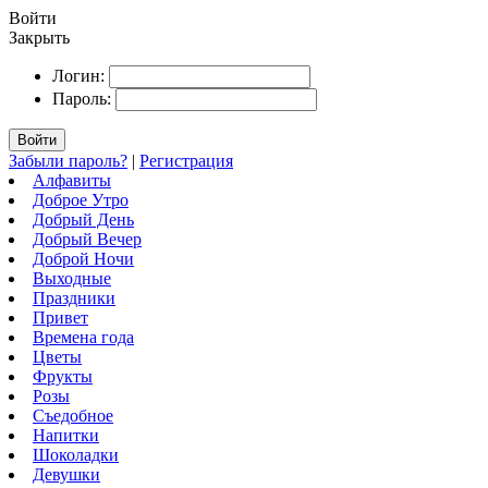
Войти
Закрыть
Логин:
Пароль:
Войти
Забыли пароль?
|
Регистрация
Алфавиты
Доброе Утро
Добрый День
Добрый Вечер
Доброй Ночи
Выходные
Праздники
Привет
Времена года
Цветы
Фрукты
Розы
Съедобное
Напитки
Шоколадки
Девушки