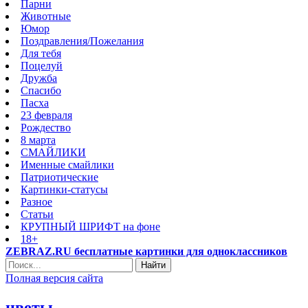
Парни
Животные
Юмор
Поздравления/Пожелания
Для тебя
Поцелуй
Дружба
Спасибо
Пасха
23 февраля
Рождество
8 марта
СМАЙЛИКИ
Именные смайлики
Патриотические
Картинки-статусы
Разное
Cтатьи
КРУПНЫЙ ШРИФТ на фоне
18+
ZEBRAZ.RU бесплатные картинки для одноклассников
Найти
Полная версия сайта
цветы