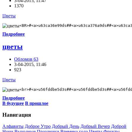
3-04-2015, 11:47
1370
Цветы
<BR>#<a>u63ca36e99ds##<a>u63ca376a9ds##<a>u63ca
Подробнее
цветы
Обломов 63
3-04-2015, 11:46
923
Цветы
<br>#<a>u56fddbe5d3s##<a>u56fddbe5d3s##<a>u56fd
Подробнее
В будущее
В прошлое
Навигация
Алфавиты
Доброе Утро
Добрый День
Добрый Вечер
Доброй
Ночи
Выходные
Праздники
Времена года
Цветы
Фрукты