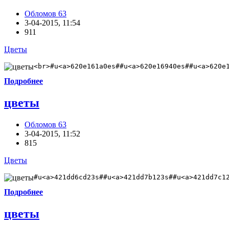
Обломов 63
3-04-2015, 11:54
911
Цветы
<br>#u<a>620e161a0es##u<a>620e16940es##u<a>620e
Подробнее
цветы
Обломов 63
3-04-2015, 11:52
815
Цветы
#u<a>421dd6cd23s##u<a>421dd7b123s##u<a>421dd7c1
Подробнее
цветы