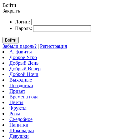
Войти
Закрыть
Логин:
Пароль:
Войти
Забыли пароль?
|
Регистрация
Алфавиты
Доброе Утро
Добрый День
Добрый Вечер
Доброй Ночи
Выходные
Праздники
Привет
Времена года
Цветы
Фрукты
Розы
Съедобное
Напитки
Шоколадки
Девушки