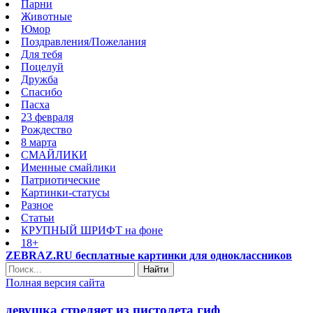
Парни
Животные
Юмор
Поздравления/Пожелания
Для тебя
Поцелуй
Дружба
Спасибо
Пасха
23 февраля
Рождество
8 марта
СМАЙЛИКИ
Именные смайлики
Патриотические
Картинки-статусы
Разное
Cтатьи
КРУПНЫЙ ШРИФТ на фоне
18+
ZEBRAZ.RU бесплатные картинки для одноклассников
Найти
Полная версия сайта
девушка стреляет из пистолета гиф