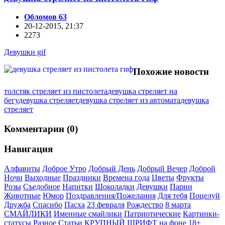
Обломов 63
20-12-2015, 21:37
2273
Девушки gif
Похожие новости
толстяк стреляет из пистолета
девушка стреляет на
бегу
девушка стреляет
девушка стреляет из автомата
девушка
стреляет
Комментарии (0)
Навигация
Алфавиты
Доброе Утро
Добрый День
Добрый Вечер
Доброй
Ночи
Выходные
Праздники
Времена года
Цветы
Фрукты
Розы
Съедобное
Напитки
Шоколадки
Девушки
Парни
Животные
Юмор
Поздравления/Пожелания
Для тебя
Поцелуй
Дружба
Спасибо
Пасха
23 февраля
Рождество
8 марта
СМАЙЛИКИ
Именные смайлики
Патриотические
Картинки-
статусы
Разное
Cтатьи
КРУПНЫЙ ШРИФТ на фоне
18+