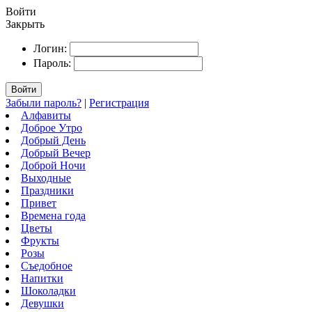
Войти
Закрыть
Логин:
Пароль:
Войти
Забыли пароль?
|
Регистрация
Алфавиты
Доброе Утро
Добрый День
Добрый Вечер
Доброй Ночи
Выходные
Праздники
Привет
Времена года
Цветы
Фрукты
Розы
Съедобное
Напитки
Шоколадки
Девушки