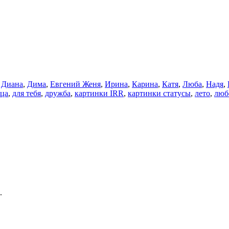
,
Диана
,
Дима
,
Евгений Женя
,
Ирина
,
Карина
,
Катя
,
Люба
,
Надя
,
тца
,
для тебя
,
дружба
,
картинки IRR
,
картинки статусы
,
лето
,
люб
.