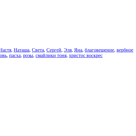
Настя
,
Наташа
,
Света
,
Сергей
,
Эля
,
Яна
,
благовещение
,
вербное
овь
,
пасха
,
розы
,
смайлики тоня
,
христос воскрес