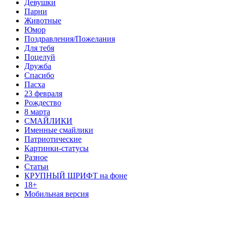
Девушки
Парни
Животные
Юмор
Поздравления/Пожелания
Для тебя
Поцелуй
Дружба
Спасибо
Пасха
23 февраля
Рождество
8 марта
СМАЙЛИКИ
Именные смайлики
Патриотические
Картинки-статусы
Разное
Cтатьи
КРУПНЫЙ ШРИФТ на фоне
18+
Мобильная версия