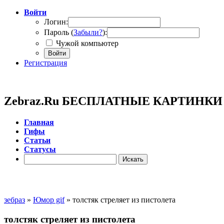
Войти
Логин:
Пароль (
Забыли?
):
Чужой компьютер
Войти
Регистрация
Zebraz.Ru БЕСПЛАТНЫЕ КАРТИНК
Главная
Гифы
Cтатьи
Cтатусы
зебраз
»
Юмор gif
» толстяк стреляет из пистолета
толстяк стреляет из пистолета