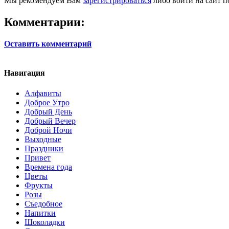
Мы рекомендуем Вам
зарегистрироваться
либо войти на сайт п
Комментарии:
Оставить комментарий
Навигация
Алфавиты
Доброе Утро
Добрый День
Добрый Вечер
Доброй Ночи
Выходные
Праздники
Привет
Времена года
Цветы
Фрукты
Розы
Съедобное
Напитки
Шоколадки