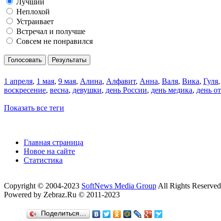
Лучший
Неплохой
Устраивает
Встречал и получше
Совсем не понравился
Голосовать
Результаты
1 апреля
,
1 мая
,
9 мая
,
Алина
,
Алфавит
,
Анна
,
Валя
,
Вика
,
Гуля
воскресение
,
весна
,
девушки
,
день России
,
день медика
,
день о
Показать все теги
Главная страница
Новое на сайте
Статистика
Copyright © 2004-2023
SoftNews Media Group
All Rights Reserved
Powered by Zebraz.Ru © 2011-2023
Поделиться…