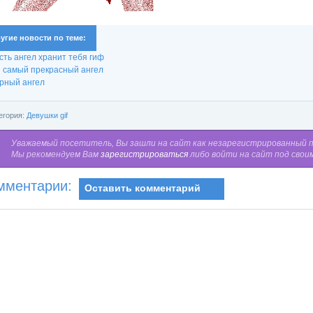
угие новости по теме:
сть ангел хранит тебя гиф
 самый прекрасный ангел
рный ангел
егория:
Девушки gif
Уважаемый посетитель, Вы зашли на сайт как незарегистрированный 
Мы рекомендуем Вам
зарегистрироваться
либо войти на сайт под свои
мментарии:
Оставить комментарий