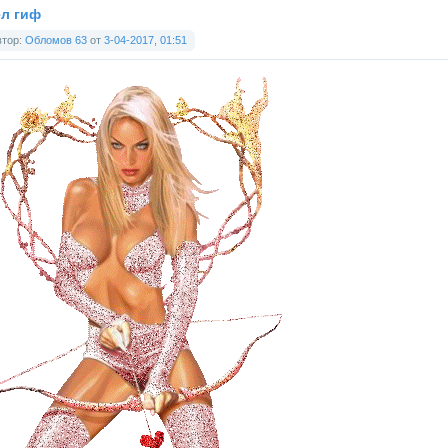
ел гиф
втор:
Обломов 63
от
3-04-2017, 01:51