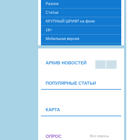
Разное
Cтатьи
КРУПНЫЙ ШРИФТ на фоне
18+
Мобильная версия
АРХИВ НОВОСТЕЙ
В
В
виде
виде
списк
кален
ПОПУЛЯРНЫЕ СТАТЬИ
а
даря
КАРТА
ОПРОС
Все опросы