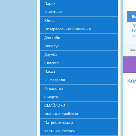
Парни
Животные
Др
Юмор
пу
Поздравления/Пожелания
ты
чё
Для тебя
Поцелуй
Кат
Дружба
Спасибо
Пасха
Ко
23 февраля
Рождество
8 марта
СМАЙЛИКИ
Именные смайлики
Патриотические
Картинки-статусы