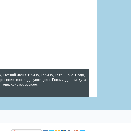
а
,
Евгений Женя
,
Ирина
,
Карина
,
Катя
,
Люба
,
Надя
,
кресение
,
весна
,
девушки
,
день России
,
день медика
,
 тоня
,
христос воскрес