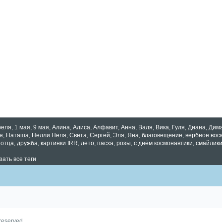
реля
,
1 мая
,
9 мая
,
Алина
,
Алиса
,
Алфавит
,
Анна
,
Валя
,
Вика
,
Гуля
,
Диана
,
Дим
я
,
Наташа
,
Нелли Неля
,
Света
,
Сергей
,
Эля
,
Яна
,
благовещение
,
вербное вос
 отца
,
дружба
,
картинки IRR
,
лето
,
пасха
,
розы
,
с днём космонавтики
,
смайлики
зать все теги
Reserved.