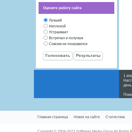
Оцените работу сайта
Лучший
Неплохой
Устраивает
Встречал и получше
Совсем не понравился
Голосовать
Результаты
1 ап
Наст
день
Пока
Главная страница
Новое на сайте
Статистика
Copyright © 2004-2023
SoftNews Media Group
All Rights 