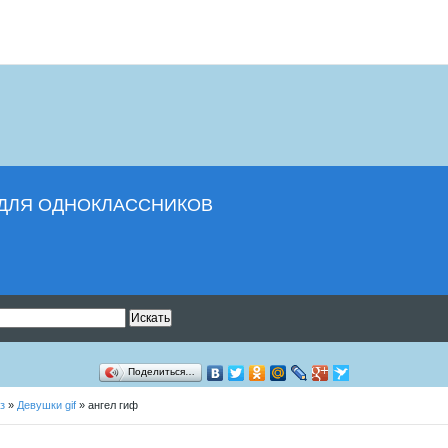
И ДЛЯ ОДНОКЛАССНИКОВ
Поделиться…
з
»
Девушки gif
» ангел гиф