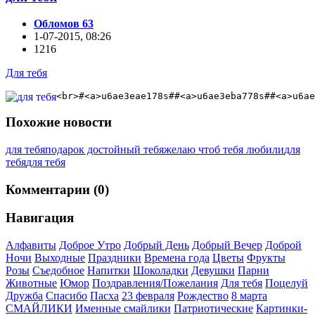
Обломов 63
1-07-2015, 08:26
1216
Для тебя
<br>#<a>u6ae3eae178s##<a>u6ae3eba778s##<a>u6ae
Похожие новости
для тебя
подарок достойный тебя
желаю чтоб тебя любили
для
тебя
для тебя
Комментарии (0)
Навигация
Алфавиты
Доброе Утро
Добрый День
Добрый Вечер
Доброй
Ночи
Выходные
Праздники
Времена года
Цветы
Фрукты
Розы
Съедобное
Напитки
Шоколадки
Девушки
Парни
Животные
Юмор
Поздравления/Пожелания
Для тебя
Поцелуй
Дружба
Спасибо
Пасха
23 февраля
Рождество
8 марта
СМАЙЛИКИ
Именные смайлики
Патриотические
Картинки-