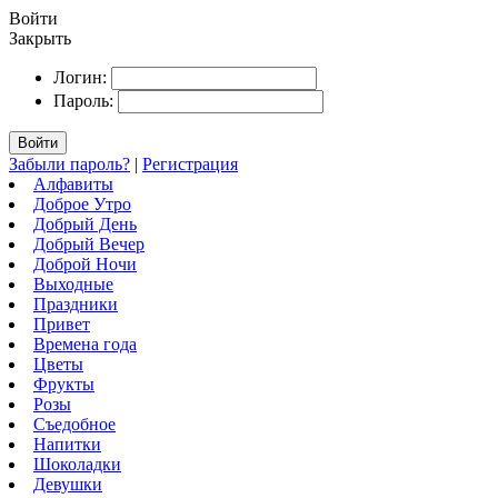
Войти
Закрыть
Логин:
Пароль:
Войти
Забыли пароль?
|
Регистрация
Алфавиты
Доброе Утро
Добрый День
Добрый Вечер
Доброй Ночи
Выходные
Праздники
Привет
Времена года
Цветы
Фрукты
Розы
Съедобное
Напитки
Шоколадки
Девушки