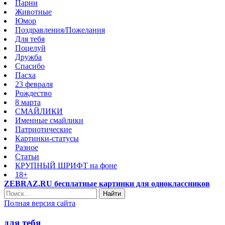
Парни
Животные
Юмор
Поздравления/Пожелания
Для тебя
Поцелуй
Дружба
Спасибо
Пасха
23 февраля
Рождество
8 марта
СМАЙЛИКИ
Именные смайлики
Патриотические
Картинки-статусы
Разное
Cтатьи
КРУПНЫЙ ШРИФТ на фоне
18+
ZEBRAZ.RU бесплатные картинки для одноклассников
Найти
Полная версия сайта
для тебя