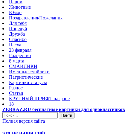
Парни
Животные
Юмор
Поздравления/Пожелания
Для тебя
Поцелуй
Дружба
Спасибо
Пасха
23 февраля
Рождество
8 марта
СМАЙЛИКИ
Именные смайлики
Патриотические
Картинки-статусы
Разное
Cтатьи
КРУПНЫЙ ШРИФТ на фоне
18+
ZEBRAZ.RU бесплатные картинки для одноклассников
Найти
Полная версия сайта
это не наши гиф