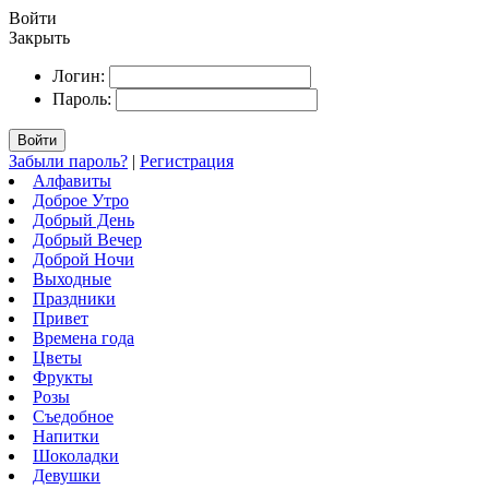
Войти
Закрыть
Логин:
Пароль:
Войти
Забыли пароль?
|
Регистрация
Алфавиты
Доброе Утро
Добрый День
Добрый Вечер
Доброй Ночи
Выходные
Праздники
Привет
Времена года
Цветы
Фрукты
Розы
Съедобное
Напитки
Шоколадки
Девушки