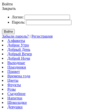
Войти
Закрыть
Логин:
Пароль:
Войти
Забыли пароль?
|
Регистрация
Алфавиты
Доброе Утро
Добрый День
Добрый Вечер
Доброй Ночи
Выходные
Праздники
Привет
Времена года
Цветы
Фрукты
Розы
Съедобное
Напитки
Шоколадки
Девушки