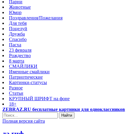
Парни
Животные
Юмор
Поздравления/Пожелания
Для тебя
Поцелуй
Дружба
Спасибо
Пасха
23 февраля
Рождество
8 марта
СМАЙЛИКИ
Именные смайлики
Патриотические
Картинки-статусы
Разное
Cтатьи
КРУПНЫЙ ШРИФТ на фоне
18+
ZEBRAZ.RU бесплатные картинки для одноклассников
Найти
Полная версия сайта
да гиф