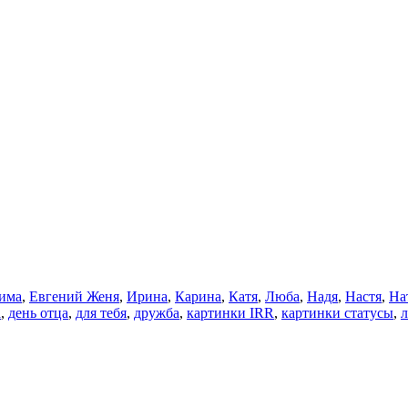
има
,
Евгений Женя
,
Ирина
,
Карина
,
Катя
,
Люба
,
Надя
,
Настя
,
На
а
,
день отца
,
для тебя
,
дружба
,
картинки IRR
,
картинки статусы
,
л