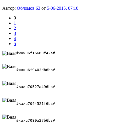
Автор:
Обломов 63
от
5-06-2015, 07:10
0
1
2
3
4
5
#<a>u6f16660f42s# 
#<a>u6f9403db6bs#
#<a>u70527a496bs# 
#<a>u7044521f6bs# 
#<a>u7080a27b6bs# 