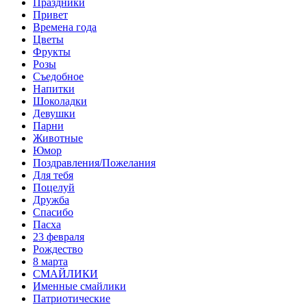
Праздники
Привет
Времена года
Цветы
Фрукты
Розы
Съедобное
Напитки
Шоколадки
Девушки
Парни
Животные
Юмор
Поздравления/Пожелания
Для тебя
Поцелуй
Дружба
Спасибо
Пасха
23 февраля
Рождество
8 марта
СМАЙЛИКИ
Именные смайлики
Патриотические