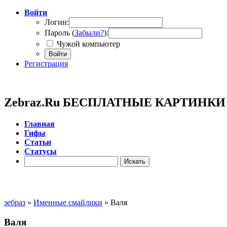
Войти
Логин:
Пароль (
Забыли?
):
Чужой компьютер
Войти
Регистрация
Zebraz.Ru БЕСПЛАТНЫЕ КАРТИНК
Главная
Гифы
Cтатьи
Cтатусы
зебраз
»
Именные смайлики
» Валя
Валя