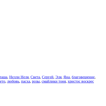
таша
,
Нелли Неля
,
Света
,
Сергей
,
Эля
,
Яна
,
благовещение
,
ето
,
любовь
,
пасха
,
розы
,
смайлики тоня
,
христос воскрес