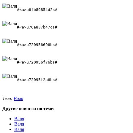
#<a>u6fb89854d2s# 
#<a>u70a837b47cs#
#<a>u720956696bs# 
#<a>u720956f76bs#
#<a>u72095f2a6bs# 
Теги:
Валя
Другие новости по теме:
Валя
Валя
Валя