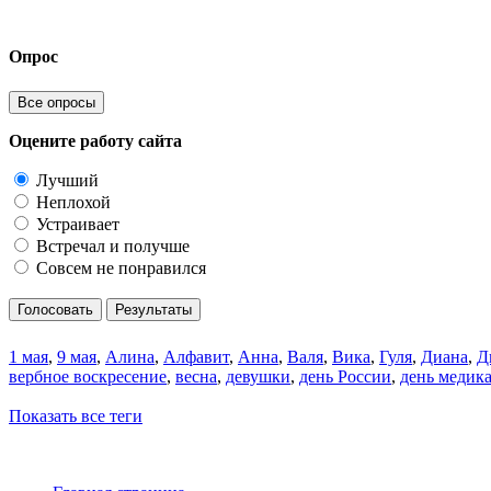
Опрос
Все опросы
Оцените работу сайта
Лучший
Неплохой
Устраивает
Встречал и получше
Совсем не понравился
Голосовать
Результаты
1 мая
,
9 мая
,
Алина
,
Алфавит
,
Анна
,
Валя
,
Вика
,
Гуля
,
Диана
,
Д
вербное воскресение
,
весна
,
девушки
,
день России
,
день медик
Показать все теги