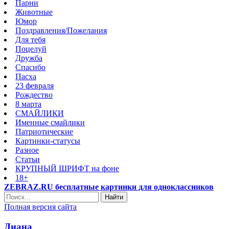
Парни
Животные
Юмор
Поздравления/Пожелания
Для тебя
Поцелуй
Дружба
Спасибо
Пасха
23 февраля
Рождество
8 марта
СМАЙЛИКИ
Именные смайлики
Патриотические
Картинки-статусы
Разное
Cтатьи
КРУПНЫЙ ШРИФТ на фоне
18+
ZEBRAZ.RU бесплатные картинки для одноклассников
Найти
Полная версия сайта
Диана