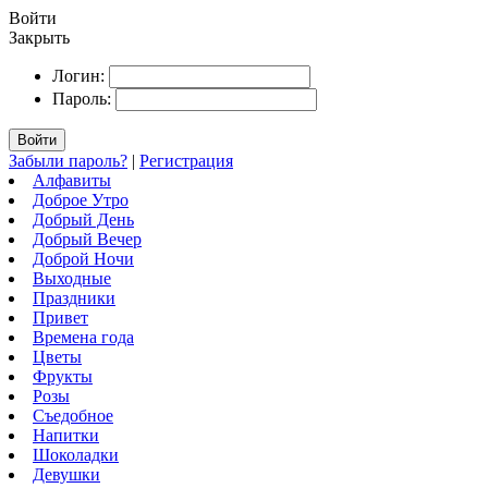
Войти
Закрыть
Логин:
Пароль:
Войти
Забыли пароль?
|
Регистрация
Алфавиты
Доброе Утро
Добрый День
Добрый Вечер
Доброй Ночи
Выходные
Праздники
Привет
Времена года
Цветы
Фрукты
Розы
Съедобное
Напитки
Шоколадки
Девушки