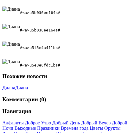
#<a>u5b036ee164s#
#<a>u5b036ee164s# 
#<a>u5f5e4a411bs#
#<a>u5e3e0fdc1bs#
Похожие новости
Диана
Диана
Комментарии (0)
Навигация
Алфавиты
Доброе Утро
Добрый День
Добрый Вечер
Доброй
Ночи
Выходные
Праздники
Времена года
Цветы
Фрукты