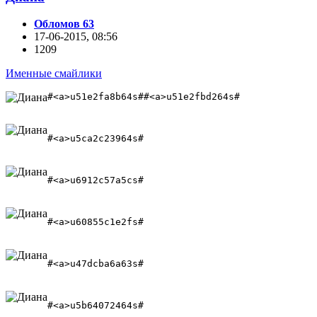
Обломов 63
17-06-2015, 08:56
1209
Именные смайлики
#<a>u51e2fa8b64s##<a>u51e2fbd264s# 
#<a>u5ca2c23964s#
#<a>u6912c57a5cs#
#<a>u60855c1e2fs#
#<a>u47dcba6a63s#
#<a>u5b64072464s#