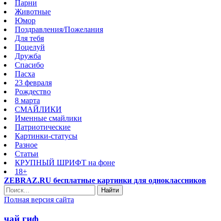
Парни
Животные
Юмор
Поздравления/Пожелания
Для тебя
Поцелуй
Дружба
Спасибо
Пасха
23 февраля
Рождество
8 марта
СМАЙЛИКИ
Именные смайлики
Патриотические
Картинки-статусы
Разное
Cтатьи
КРУПНЫЙ ШРИФТ на фоне
18+
ZEBRAZ.RU бесплатные картинки для одноклассников
Найти
Полная версия сайта
чай гиф