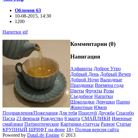
Обломов 63
10-08-2015, 14:30
1200
Напитки gif
Комментарии (0)
Навигация
Алфавиты
Доброе Утро
Добрый День
Добрый Вечер
Доброй Ночи
Выходные
Праздники
Времена года
Цветы
Фрукты
Розы
Съедобное
Напитки
Шоколадки
Девушки
Парни
Животные
Юмор
Поздравления/Пожелания
Для тебя
Поцелуй
Дружба
Спасибо
Пасха
23 февраля
Рождество
8 марта
СМАЙЛИКИ
Именные
смайлики
Патриотические
Картинки-статусы
Разное
Cтатьи
КРУПНЫЙ ШРИФТ на фоне
18+
Полная версия сайта
Powered by
DataLife Engine
© 2013