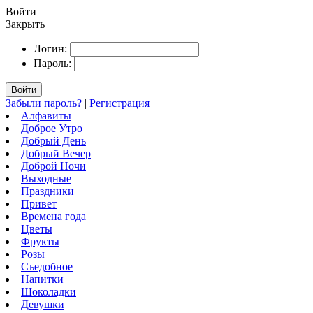
Войти
Закрыть
Логин:
Пароль:
Войти
Забыли пароль?
|
Регистрация
Алфавиты
Доброе Утро
Добрый День
Добрый Вечер
Доброй Ночи
Выходные
Праздники
Привет
Времена года
Цветы
Фрукты
Розы
Съедобное
Напитки
Шоколадки
Девушки