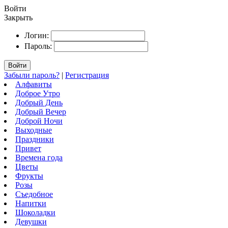
Войти
Закрыть
Логин:
Пароль:
Войти
Забыли пароль?
|
Регистрация
Алфавиты
Доброе Утро
Добрый День
Добрый Вечер
Доброй Ночи
Выходные
Праздники
Привет
Времена года
Цветы
Фрукты
Розы
Съедобное
Напитки
Шоколадки
Девушки