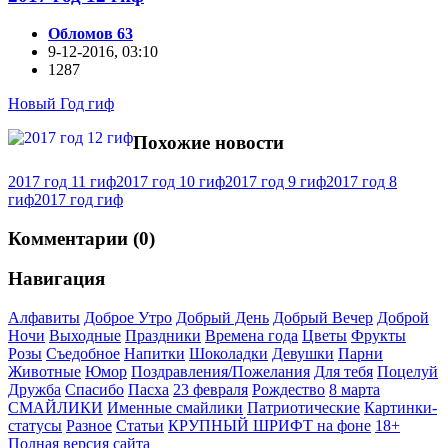
Обломов 63
9-12-2016, 03:10
1287
Новый Год гиф
Похожие новости
2017 год 11 гиф
2017 год 10 гиф
2017 год 9 гиф
2017 год 8
гиф
2017 год гиф
Комментарии (0)
Навигация
Алфавиты
Доброе Утро
Добрый День
Добрый Вечер
Доброй
Ночи
Выходные
Праздники
Времена года
Цветы
Фрукты
Розы
Съедобное
Напитки
Шоколадки
Девушки
Парни
Животные
Юмор
Поздравления/Пожелания
Для тебя
Поцелуй
Дружба
Спасибо
Пасха
23 февраля
Рождество
8 марта
СМАЙЛИКИ
Именные смайлики
Патриотические
Картинки-
статусы
Разное
Cтатьи
КРУПНЫЙ ШРИФТ на фоне
18+
Полная версия сайта