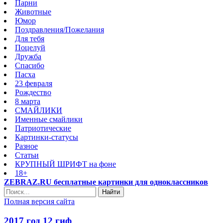
Парни
Животные
Юмор
Поздравления/Пожелания
Для тебя
Поцелуй
Дружба
Спасибо
Пасха
23 февраля
Рождество
8 марта
СМАЙЛИКИ
Именные смайлики
Патриотические
Картинки-статусы
Разное
Cтатьи
КРУПНЫЙ ШРИФТ на фоне
18+
ZEBRAZ.RU бесплатные картинки для одноклассников
Найти
Полная версия сайта
2017 год 12 гиф