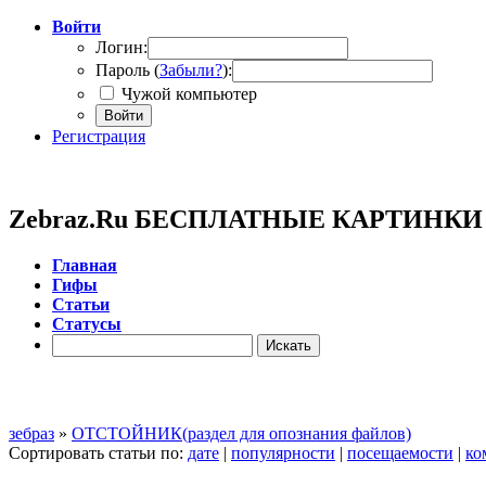
Войти
Логин:
Пароль (
Забыли?
):
Чужой компьютер
Войти
Регистрация
Zebraz.Ru БЕСПЛАТНЫЕ КАРТИНК
Главная
Гифы
Cтатьи
Cтатусы
зебраз
»
ОТСТОЙНИК(раздел для опознания файлов)
Сортировать статьи по:
дате
|
популярности
|
посещаемости
|
ко