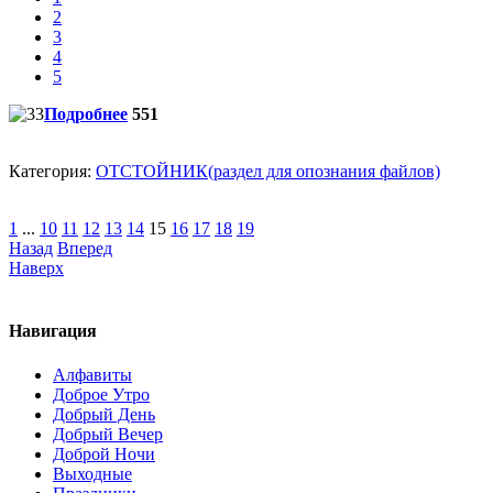
2
3
4
5
Подробнее
551
Категория:
ОТСТОЙНИК(раздел для опознания файлов)
1
...
10
11
12
13
14
15
16
17
18
19
Назад
Вперед
Наверх
Навигация
Алфавиты
Доброе Утро
Добрый День
Добрый Вечер
Доброй Ночи
Выходные