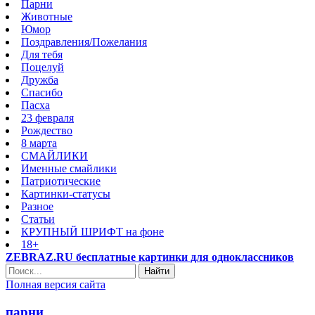
Парни
Животные
Юмор
Поздравления/Пожелания
Для тебя
Поцелуй
Дружба
Спасибо
Пасха
23 февраля
Рождество
8 марта
СМАЙЛИКИ
Именные смайлики
Патриотические
Картинки-статусы
Разное
Cтатьи
КРУПНЫЙ ШРИФТ на фоне
18+
ZEBRAZ.RU бесплатные картинки для одноклассников
Найти
Полная версия сайта
парни