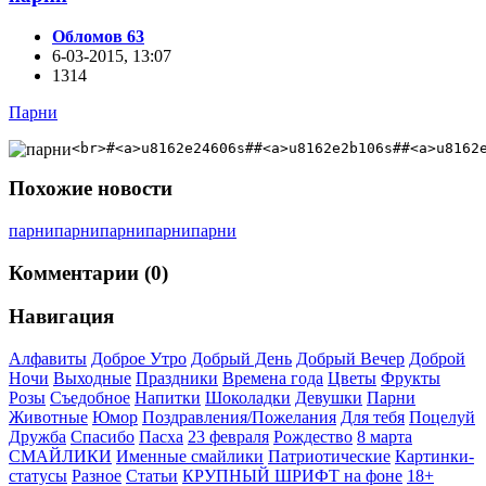
Обломов 63
6-03-2015, 13:07
1314
Парни
<br>#<a>u8162e24606s##<a>u8162e2b106s##<a>u8162
Похожие новости
парни
парни
парни
парни
парни
Комментарии (0)
Навигация
Алфавиты
Доброе Утро
Добрый День
Добрый Вечер
Доброй
Ночи
Выходные
Праздники
Времена года
Цветы
Фрукты
Розы
Съедобное
Напитки
Шоколадки
Девушки
Парни
Животные
Юмор
Поздравления/Пожелания
Для тебя
Поцелуй
Дружба
Спасибо
Пасха
23 февраля
Рождество
8 марта
СМАЙЛИКИ
Именные смайлики
Патриотические
Картинки-
статусы
Разное
Cтатьи
КРУПНЫЙ ШРИФТ на фоне
18+