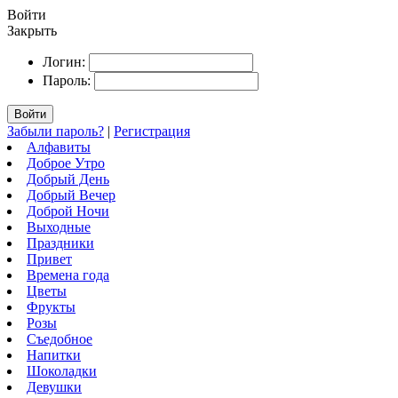
Войти
Закрыть
Логин:
Пароль:
Войти
Забыли пароль?
|
Регистрация
Алфавиты
Доброе Утро
Добрый День
Добрый Вечер
Доброй Ночи
Выходные
Праздники
Привет
Времена года
Цветы
Фрукты
Розы
Съедобное
Напитки
Шоколадки
Девушки