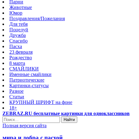
Парни
Животные
Юмор
Поздравления/Пожелания
Для тебя
Поцелуй
Дружба
Спасибо
Пасха
23 февраля
Рождество
8 марта
СМАЙЛИКИ
Именные смайлики
Патриотические
Картинки-статусы
Разное
Cтатьи
КРУПНЫЙ ШРИФТ на фоне
18+
ZEBRAZ.RU бесплатные картинки для одноклассников
Найти
Полная версия сайта
мира и добра с пасхой