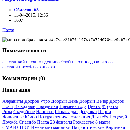
Обломов 63
11-04-2015, 12:36
1607
Пасха
#u7<a>246704167s##u724670<a>9e67s#
Похожие новости
счастливой пасхи от души
весёлой пасхи
поздравляю со
светлой пасхой
пасха
пасха
Комментарии (0)
Навигация
Алфавиты
Доброе Утро
Добрый День
Добрый Вечер
Доброй
Ночи
Выходные
Праздники
Времена года
Цветы
Фрукты
Розы
Съедобное
Напитки
Шоколадки
Девушки
Парни
Животные
Юмор
Поздравления/Пожелания
Для тебя
Поцелуй
Дружба
Спасибо
Пасха
23 февраля
Рождество
8 марта
СМАЙЛИКИ
Именные смайлики
Патриотические
Картинки-