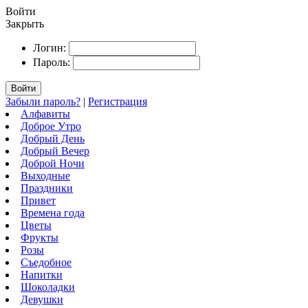
Войти
Закрыть
Логин:
Пароль:
Войти
Забыли пароль?
|
Регистрация
Алфавиты
Доброе Утро
Добрый День
Добрый Вечер
Доброй Ночи
Выходные
Праздники
Привет
Времена года
Цветы
Фрукты
Розы
Съедобное
Напитки
Шоколадки
Девушки