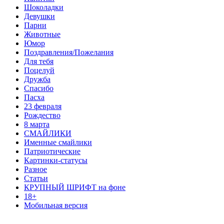
Шоколадки
Девушки
Парни
Животные
Юмор
Поздравления/Пожелания
Для тебя
Поцелуй
Дружба
Спасибо
Пасха
23 февраля
Рождество
8 марта
СМАЙЛИКИ
Именные смайлики
Патриотические
Картинки-статусы
Разное
Cтатьи
КРУПНЫЙ ШРИФТ на фоне
18+
Мобильная версия