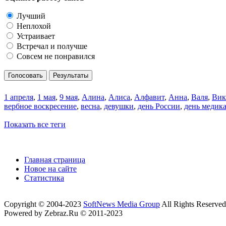
Лучший
Неплохой
Устраивает
Встречал и получше
Совсем не понравился
Голосовать
Результаты
1 апреля
,
1 мая
,
9 мая
,
Алина
,
Алиса
,
Алфавит
,
Анна
,
Валя
,
Вик
вербное воскресение
,
весна
,
девушки
,
день России
,
день медик
Показать все теги
Главная страница
Новое на сайте
Статистика
Copyright © 2004-2023
SoftNews Media Group
All Rights Reserved
Powered by Zebraz.Ru © 2011-2023