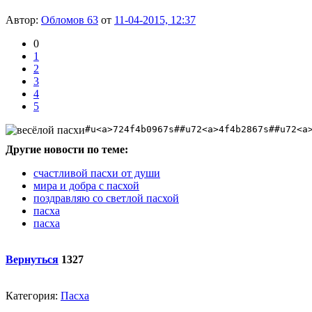
Автор:
Обломов 63
от
11-04-2015, 12:37
0
1
2
3
4
5
#u<a>724f4b0967s##u72<a>4f4b2867s##u72<a
Другие новости по теме:
счастливой пасхи от души
мира и добра с пасхой
поздравляю со светлой пасхой
пасха
пасха
Вернуться
1327
Категория:
Пасха