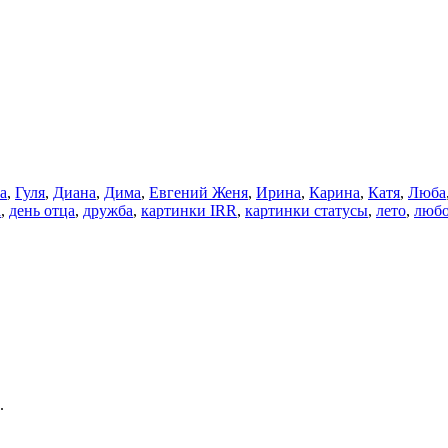
а
,
Гуля
,
Диана
,
Дима
,
Евгений Женя
,
Ирина
,
Карина
,
Катя
,
Люба
а
,
день отца
,
дружба
,
картинки IRR
,
картинки статусы
,
лето
,
любо
.