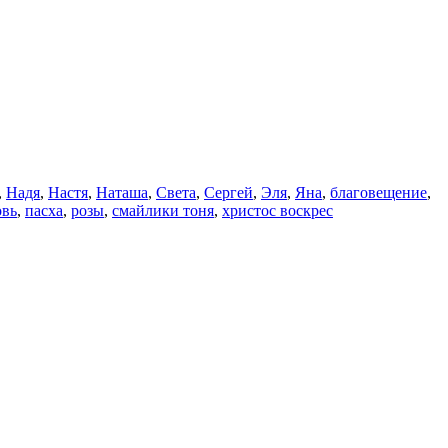
,
Надя
,
Настя
,
Наташа
,
Света
,
Сергей
,
Эля
,
Яна
,
благовещение
,
вь
,
пасха
,
розы
,
смайлики тоня
,
христос воскрес