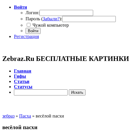
Войти
Логин:
Пароль (
Забыли?
):
Чужой компьютер
Войти
Регистрация
Zebraz.Ru БЕСПЛАТНЫЕ КАРТИНК
Главная
Гифы
Cтатьи
Cтатусы
зебраз
»
Пасха
» весёлой пасхи
весёлой пасхи