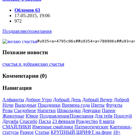
Обломов 63
17-05-2015, 19:06
972
Поздравляю/пожелания
#u935<a>4795c06s##u9354<a>788906s##u93<a
Похожие новости
счастья и добра
желаю счастья
Комментарии (0)
Навигация
Алфавиты
Доброе Утро
Добрый День
Добрый Вечер
Доброй
Ночи
Выходные
Праздники
Времена года
Цветы
Фрукты
Розы
Съедобное
Напитки
Шоколадки
Девушки
Парни
Животные
Юмор
Поздравления/Пожелания
Для тебя
Поцелуй
Дружба
Спасибо
Пасха
23 февраля
Рождество
8 марта
СМАЙЛИКИ
Именные смайлики
Патриотические
Картинки-
статусы
Разное
Cтатьи
КРУПНЫЙ ШРИФТ на фоне
18+