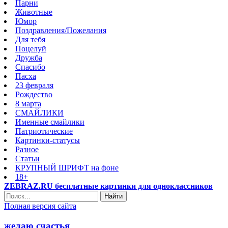
Парни
Животные
Юмор
Поздравления/Пожелания
Для тебя
Поцелуй
Дружба
Спасибо
Пасха
23 февраля
Рождество
8 марта
СМАЙЛИКИ
Именные смайлики
Патриотические
Картинки-статусы
Разное
Cтатьи
КРУПНЫЙ ШРИФТ на фоне
18+
ZEBRAZ.RU бесплатные картинки для одноклассников
Найти
Полная версия сайта
желаю счастья