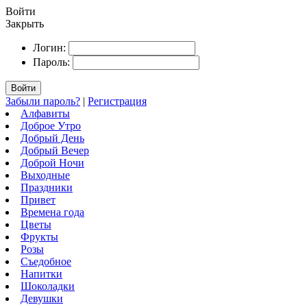
Войти
Закрыть
Логин:
Пароль:
Войти
Забыли пароль?
|
Регистрация
Алфавиты
Доброе Утро
Добрый День
Добрый Вечер
Доброй Ночи
Выходные
Праздники
Привет
Времена года
Цветы
Фрукты
Розы
Съедобное
Напитки
Шоколадки
Девушки