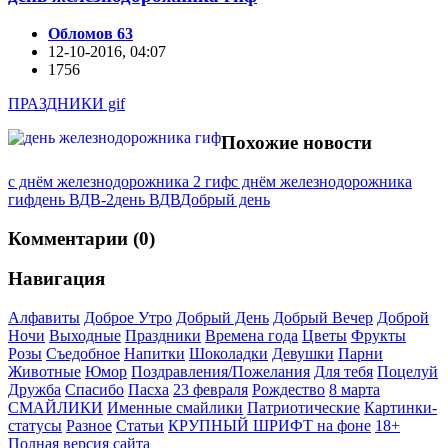
Обломов 63
12-10-2016, 04:07
1756
ПРАЗДНИКИ gif
Похожие новости
с днём железнодорожника 2 гиф
с днём железнодорожника
гиф
день ВДВ-2
день ВДВ
Добрый день
Комментарии (0)
Навигация
Алфавиты
Доброе Утро
Добрый День
Добрый Вечер
Доброй
Ночи
Выходные
Праздники
Времена года
Цветы
Фрукты
Розы
Съедобное
Напитки
Шоколадки
Девушки
Парни
Животные
Юмор
Поздравления/Пожелания
Для тебя
Поцелуй
Дружба
Спасибо
Пасха
23 февраля
Рождество
8 марта
СМАЙЛИКИ
Именные смайлики
Патриотические
Картинки-
статусы
Разное
Cтатьи
КРУПНЫЙ ШРИФТ на фоне
18+
Полная версия сайта