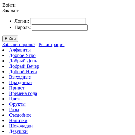
Войти
Закрыть
Логин:
Пароль:
Войти
Забыли пароль?
|
Регистрация
Алфавиты
Доброе Утро
Добрый День
Добрый Вечер
Доброй Ночи
Выходные
Праздники
Привет
Времена года
Цветы
Фрукты
Розы
Съедобное
Напитки
Шоколадки
Девушки