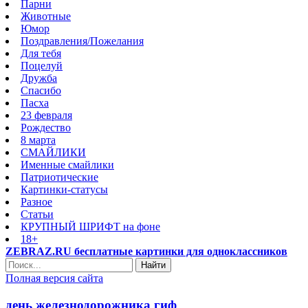
Парни
Животные
Юмор
Поздравления/Пожелания
Для тебя
Поцелуй
Дружба
Спасибо
Пасха
23 февраля
Рождество
8 марта
СМАЙЛИКИ
Именные смайлики
Патриотические
Картинки-статусы
Разное
Cтатьи
КРУПНЫЙ ШРИФТ на фоне
18+
ZEBRAZ.RU бесплатные картинки для одноклассников
Найти
Полная версия сайта
день железнодорожника гиф