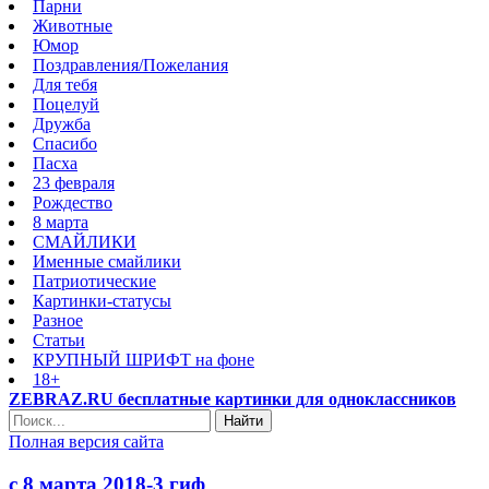
Парни
Животные
Юмор
Поздравления/Пожелания
Для тебя
Поцелуй
Дружба
Спасибо
Пасха
23 февраля
Рождество
8 марта
СМАЙЛИКИ
Именные смайлики
Патриотические
Картинки-статусы
Разное
Cтатьи
КРУПНЫЙ ШРИФТ на фоне
18+
ZEBRAZ.RU бесплатные картинки для одноклассников
Найти
Полная версия сайта
с 8 марта 2018-3 гиф