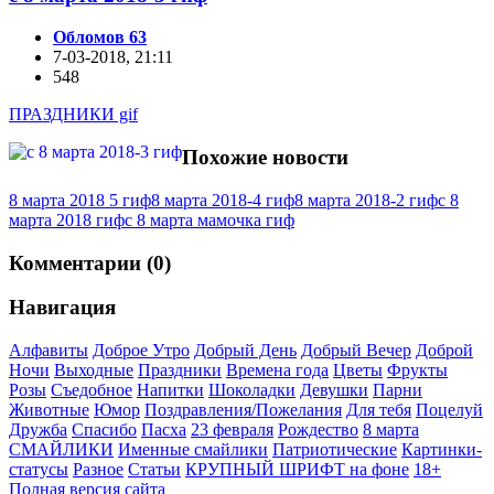
Обломов 63
7-03-2018, 21:11
548
ПРАЗДНИКИ gif
Похожие новости
8 марта 2018 5 гиф
8 марта 2018-4 гиф
8 марта 2018-2 гиф
с 8
марта 2018 гиф
с 8 марта мамочка гиф
Комментарии (0)
Навигация
Алфавиты
Доброе Утро
Добрый День
Добрый Вечер
Доброй
Ночи
Выходные
Праздники
Времена года
Цветы
Фрукты
Розы
Съедобное
Напитки
Шоколадки
Девушки
Парни
Животные
Юмор
Поздравления/Пожелания
Для тебя
Поцелуй
Дружба
Спасибо
Пасха
23 февраля
Рождество
8 марта
СМАЙЛИКИ
Именные смайлики
Патриотические
Картинки-
статусы
Разное
Cтатьи
КРУПНЫЙ ШРИФТ на фоне
18+
Полная версия сайта