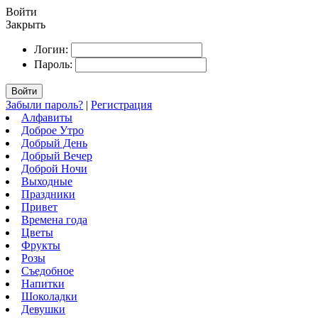
Войти
Закрыть
Логин:
Пароль:
Войти
Забыли пароль?
|
Регистрация
Алфавиты
Доброе Утро
Добрый День
Добрый Вечер
Доброй Ночи
Выходные
Праздники
Привет
Времена года
Цветы
Фрукты
Розы
Съедобное
Напитки
Шоколадки
Девушки