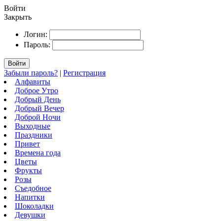
Войти
Закрыть
Логин:
Пароль:
Войти
Забыли пароль?
|
Регистрация
Алфавиты
Доброе Утро
Добрый День
Добрый Вечер
Доброй Ночи
Выходные
Праздники
Привет
Времена года
Цветы
Фрукты
Розы
Съедобное
Напитки
Шоколадки
Девушки