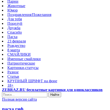
Парни
Животные
Юмор
Поздравления/Пожелания
Для тебя
Поцелуй
Дружба
Спасибо
Пасха
23 февраля
Рождество
8 марта
СМАЙЛИКИ
Именные смайлики
Патриотические
Картинки-статусы
Разное
Cтатьи
КРУПНЫЙ ШРИФТ на фоне
18+
ZEBRAZ.RU бесплатные картинки для одноклассников
Найти
Полная версия сайта
пасха гиф