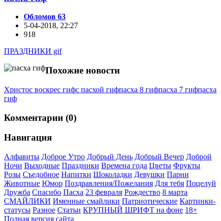
Обломов 63
5-04-2018, 22:27
918
ПРАЗДНИКИ gif
Похожие новости
Христос воскрес гиф
с пасхой гиф
пасха 8 гиф
пасха 7 гиф
пасха
гиф
Комментарии (0)
Навигация
Алфавиты
Доброе Утро
Добрый День
Добрый Вечер
Доброй
Ночи
Выходные
Праздники
Времена года
Цветы
Фрукты
Розы
Съедобное
Напитки
Шоколадки
Девушки
Парни
Животные
Юмор
Поздравления/Пожелания
Для тебя
Поцелуй
Дружба
Спасибо
Пасха
23 февраля
Рождество
8 марта
СМАЙЛИКИ
Именные смайлики
Патриотические
Картинки-
статусы
Разное
Cтатьи
КРУПНЫЙ ШРИФТ на фоне
18+
Полная версия сайта