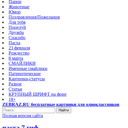
Парни
Животные
Юмор
Поздравления/Пожелания
Для тебя
Поцелуй
Дружба
Спасибо
Пасха
23 февраля
Рождество
8 марта
СМАЙЛИКИ
Именные смайлики
Патриотические
Картинки-статусы
Разное
Cтатьи
КРУПНЫЙ ШРИФТ на фоне
18+
ZEBRAZ.RU бесплатные картинки для одноклассников
Найти
Полная версия сайта
пасха 7 гиф