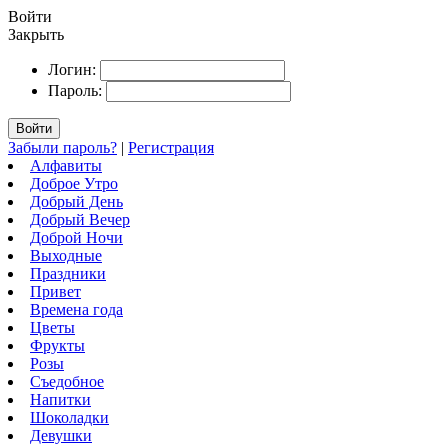
Войти
Закрыть
Логин:
Пароль:
Войти
Забыли пароль?
|
Регистрация
Алфавиты
Доброе Утро
Добрый День
Добрый Вечер
Доброй Ночи
Выходные
Праздники
Привет
Времена года
Цветы
Фрукты
Розы
Съедобное
Напитки
Шоколадки
Девушки