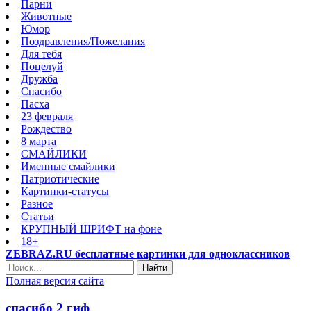
Парни
Животные
Юмор
Поздравления/Пожелания
Для тебя
Поцелуй
Дружба
Спасибо
Пасха
23 февраля
Рождество
8 марта
СМАЙЛИКИ
Именные смайлики
Патриотические
Картинки-статусы
Разное
Cтатьи
КРУПНЫЙ ШРИФТ на фоне
18+
ZEBRAZ.RU бесплатные картинки для одноклассников
Найти
Полная версия сайта
спасибо 2 гиф