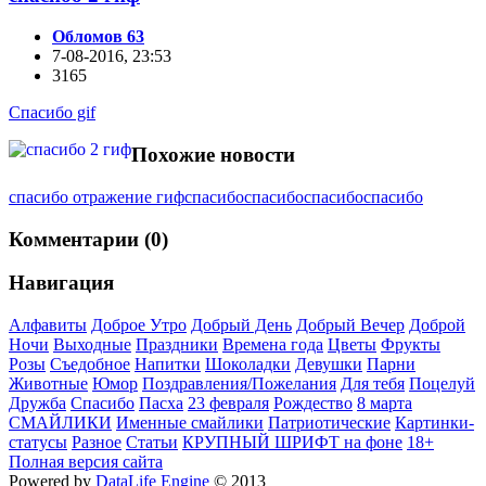
Обломов 63
7-08-2016, 23:53
3165
Спасибо gif
Похожие новости
спасибо отражение гиф
спасибо
спасибо
спасибо
спасибо
Комментарии (0)
Навигация
Алфавиты
Доброе Утро
Добрый День
Добрый Вечер
Доброй
Ночи
Выходные
Праздники
Времена года
Цветы
Фрукты
Розы
Съедобное
Напитки
Шоколадки
Девушки
Парни
Животные
Юмор
Поздравления/Пожелания
Для тебя
Поцелуй
Дружба
Спасибо
Пасха
23 февраля
Рождество
8 марта
СМАЙЛИКИ
Именные смайлики
Патриотические
Картинки-
статусы
Разное
Cтатьи
КРУПНЫЙ ШРИФТ на фоне
18+
Полная версия сайта
Powered by
DataLife Engine
© 2013