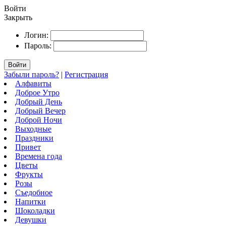
Войти
Закрыть
Логин:
Пароль:
Войти
Забыли пароль?
|
Регистрация
Алфавиты
Доброе Утро
Добрый День
Добрый Вечер
Доброй Ночи
Выходные
Праздники
Привет
Времена года
Цветы
Фрукты
Розы
Съедобное
Напитки
Шоколадки
Девушки