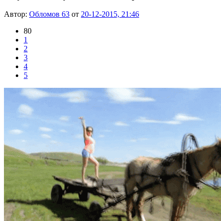
Автор:
Обломов 63
от
20-12-2015, 21:46
80
1
2
3
4
5