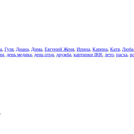
а
,
Гуля
,
Диана
,
Дима
,
Евгений Женя
,
Ирина
,
Карина
,
Катя
,
Люба
ии
,
день медика
,
день отца
,
дружба
,
картинки IRR
,
лето
,
пасха
,
р
.