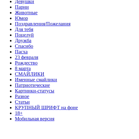
Девушки
Парни
Животные
Юмор
Поздравления/Пожелания
Для тебя
Поцелуй
Дружба
Спасибо
Пасха
23 февраля
Рождество
8 марта
СМАЙЛИКИ
Именные смайлики
Патриотические
Картинки-статусы
Разное
Cтатьи
КРУПНЫЙ ШРИФТ на фоне
18+
Мобильная версия