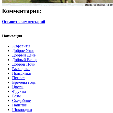
Комментарии:
Оставить комментарий
Навигация
Алфавиты
Доброе Утро
Добрый День
Добрый Вечер
Доброй Ночи
Выходные
Праздники
Привет
Времена года
Цветы
Фрукты
Розы
Съедобное
Напитки
Шоколадки