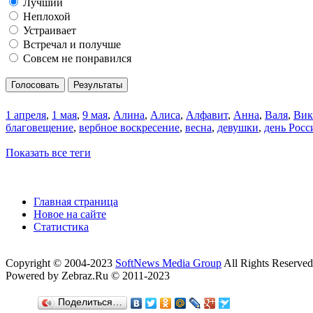
Лучший
Неплохой
Устраивает
Встречал и получше
Совсем не понравился
Голосовать
Результаты
1 апреля
,
1 мая
,
9 мая
,
Алина
,
Алиса
,
Алфавит
,
Анна
,
Валя
,
Вик
благовещение
,
вербное воскресение
,
весна
,
девушки
,
день Росс
Показать все теги
Главная страница
Новое на сайте
Статистика
Copyright © 2004-2023
SoftNews Media Group
All Rights Reserved
Powered by Zebraz.Ru © 2011-2023
Поделиться…