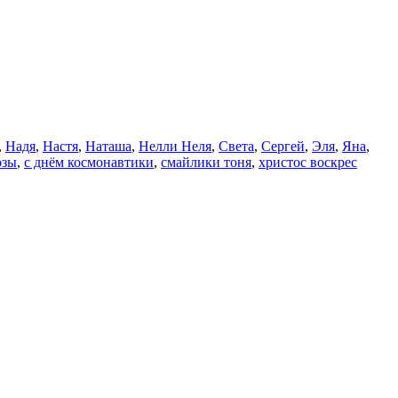
,
Надя
,
Настя
,
Наташа
,
Нелли Неля
,
Света
,
Сергей
,
Эля
,
Яна
,
озы
,
с днём космонавтики
,
смайлики тоня
,
христос воскрес