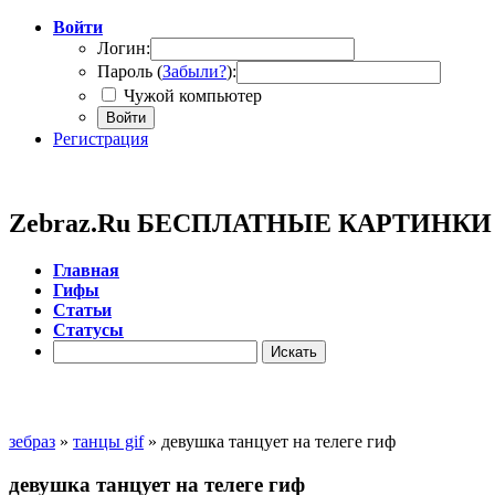
Войти
Логин:
Пароль (
Забыли?
):
Чужой компьютер
Войти
Регистрация
Zebraz.Ru БЕСПЛАТНЫЕ КАРТИНК
Главная
Гифы
Cтатьи
Cтатусы
зебраз
»
танцы gif
» девушка танцует на телеге гиф
девушка танцует на телеге гиф