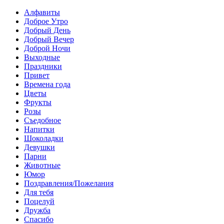
Алфавиты
Доброе Утро
Добрый День
Добрый Вечер
Доброй Ночи
Выходные
Праздники
Привет
Времена года
Цветы
Фрукты
Розы
Съедобное
Напитки
Шоколадки
Девушки
Парни
Животные
Юмор
Поздравления/Пожелания
Для тебя
Поцелуй
Дружба
Спасибо