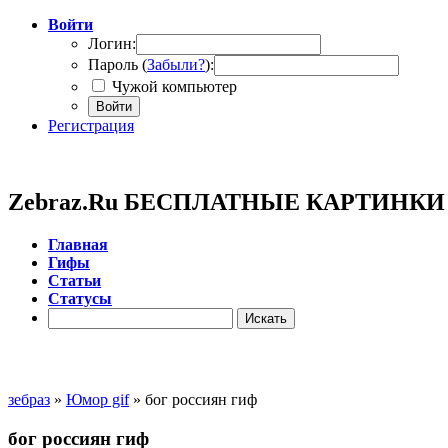
Войти
Логин:
Пароль (
Забыли?
):
Чужой компьютер
Войти
Регистрация
Zebraz.Ru БЕСПЛАТНЫЕ КАРТИНК
Главная
Гифы
Cтатьи
Cтатусы
зебраз
»
Юмор gif
» бог россиян гиф
бог россиян гиф