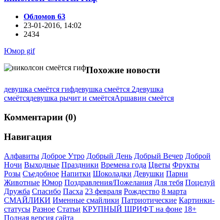
Обломов 63
23-01-2016, 14:02
2434
Юмор gif
Похожие новости
девушка смеётся гиф
девушка смеётся 2
девушка
смеётся
девушка рычит и смеётся
Аршавин смеётся
Комментарии (0)
Навигация
Алфавиты
Доброе Утро
Добрый День
Добрый Вечер
Доброй
Ночи
Выходные
Праздники
Времена года
Цветы
Фрукты
Розы
Съедобное
Напитки
Шоколадки
Девушки
Парни
Животные
Юмор
Поздравления/Пожелания
Для тебя
Поцелуй
Дружба
Спасибо
Пасха
23 февраля
Рождество
8 марта
СМАЙЛИКИ
Именные смайлики
Патриотические
Картинки-
статусы
Разное
Cтатьи
КРУПНЫЙ ШРИФТ на фоне
18+
Полная версия сайта