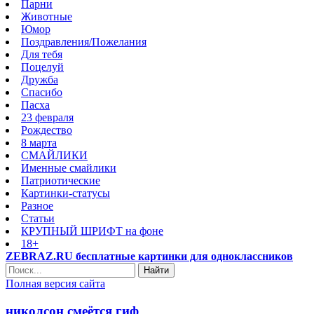
Парни
Животные
Юмор
Поздравления/Пожелания
Для тебя
Поцелуй
Дружба
Спасибо
Пасха
23 февраля
Рождество
8 марта
СМАЙЛИКИ
Именные смайлики
Патриотические
Картинки-статусы
Разное
Cтатьи
КРУПНЫЙ ШРИФТ на фоне
18+
ZEBRAZ.RU бесплатные картинки для одноклассников
Найти
Полная версия сайта
николсон смеётся гиф