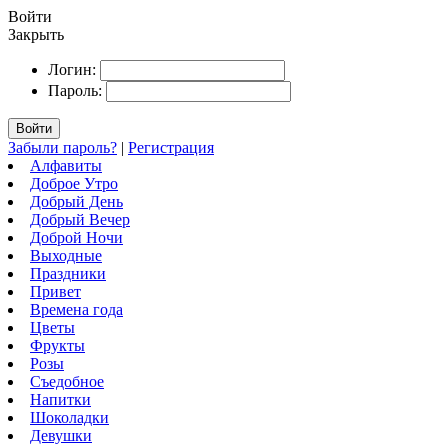
Войти
Закрыть
Логин:
Пароль:
Войти
Забыли пароль?
|
Регистрация
Алфавиты
Доброе Утро
Добрый День
Добрый Вечер
Доброй Ночи
Выходные
Праздники
Привет
Времена года
Цветы
Фрукты
Розы
Съедобное
Напитки
Шоколадки
Девушки