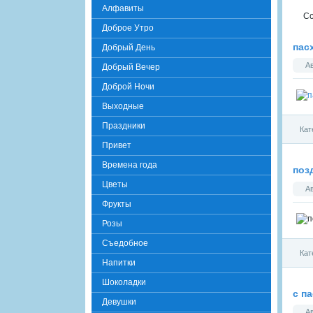
Алфавиты
Со
Доброе Утро
пас
Добрый День
А
Добрый Вечер
Доброй Ночи
Выходные
Праздники
Кат
Привет
Времена года
поз
Цветы
А
Фрукты
Розы
Съедобное
Кат
Напитки
Шоколадки
с п
Девушки
А