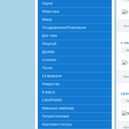
Парни
Животные
Юмор
Кат
Поздравления/Пожелания
Для тебя
с п
Поцелуй
А
Дружба
Спасибо
Пасха
23 февраля
Кат
Рождество
8 марта
хри
СМАЙЛИКИ
А
Именные смайлики
Патриотические
Картинки-статусы
Кат