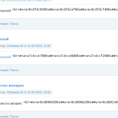
<
br
>
#u
<
a
>
8cdfdc6506s##u
<
a
>
8cdfdcaf06s##u
<
a
>
8cdfdcf406s##u
егория:
Пасха
асхой
втор:
Обломов 63
от
11-04-2015, 11:06
<
br
>
#
<
a
>
u7c4cce7906s##
<
a
>
u7c4cce9d06s##
<
a
>
u7c4ccf2906s##
<
егория:
Пасха
стос воскрес
втор:
Обломов 63
от
11-04-2015, 10:50
<
br
>
#u
<
a
>
8cd6904206s##u
<
a
>
8cd690e206s##u
<
a
>
8cd69136
егория:
Пасха