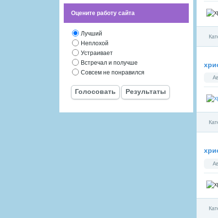
Оцените работу сайта
Лучший
Кат
Неплохой
Устраивает
Встречал и получше
хри
Совсем не понравился
А
Голосовать
Результаты
Кат
хри
А
Кат