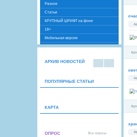
Разное
Cтатьи
сча
КРУПНЫЙ ШРИФТ на фоне
А
18+
Мобильная версия
Кат
АРХИВ НОВОСТЕЙ
В
В
све
виде
виде
списк
кален
А
ПОПУЛЯРНЫЕ СТАТЬИ
а
даря
Кат
КАРТА
хри
А
ОПРОС
Все опросы