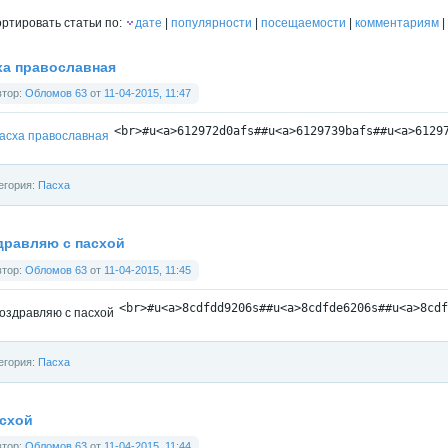
ртировать статьи по:
дате
|
популярности
|
посещаемости
|
комментариям
|
ха православная
втор:
Обломов 63
от
11-04-2015, 11:47
<
br
>
#u
<
a
>
612972d0afs##u
<
a
>
6129739bafs##u
<
a
>
6129
егория:
Пасха
дравляю с пасхой
втор:
Обломов 63
от
11-04-2015, 11:45
<
br
>
#u
<
a
>
8cdfdd9206s##u
<
a
>
8cdfde6206s##u
<
a
>
8cdf
егория:
Пасха
асхой
втор:
Обломов 63
от
11-04-2015, 11:44