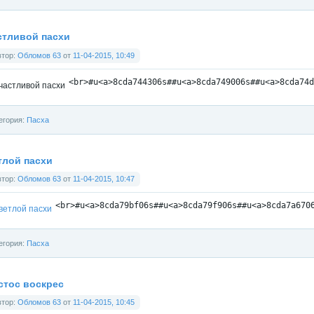
стливой пасхи
втор:
Обломов 63
от
11-04-2015, 10:49
<
br
>
#u
<
a
>
8cda744306s##u
<
a
>
8cda749006s##u
<
a
>
8cda74d
егория:
Пасха
тлой пасхи
втор:
Обломов 63
от
11-04-2015, 10:47
<
br
>
#u
<
a
>
8cda79bf06s##u
<
a
>
8cda79f906s##u
<
a
>
8cda7a670
егория:
Пасха
стос воскрес
втор:
Обломов 63
от
11-04-2015, 10:45