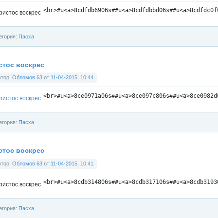
<
br
>
#u
<
a
>
8cdfdb6906s##u
<
a
>
8cdfdbbd06s##u
<
a
>
8cdfdc0f
егория:
Пасха
стос воскрес
втор:
Обломов 63
от
11-04-2015, 10:44
<
br
>
#u
<
a
>
8ce0971a06s##u
<
a
>
8ce097c806s##u
<
a
>
8ce0982d
егория:
Пасха
стос воскрес
втор:
Обломов 63
от
11-04-2015, 10:41
<
br
>
#u
<
a
>
8cdb314806s##u
<
a
>
8cdb317106s##u
<
a
>
8cdb3193
егория:
Пасха