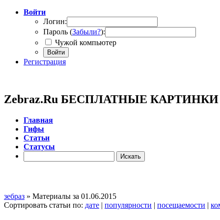
Войти
Логин:
Пароль (
Забыли?
):
Чужой компьютер
Войти
Регистрация
Zebraz.Ru БЕСПЛАТНЫЕ КАРТИНК
Главная
Гифы
Cтатьи
Cтатусы
зебраз
» Материалы за 01.06.2015
Сортировать статьи по:
дате
|
популярности
|
посещаемости
|
ко