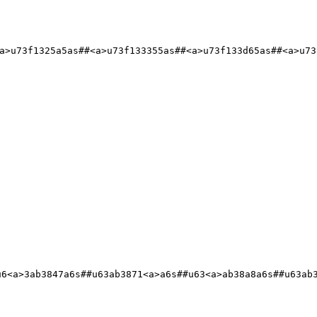
a>u73f1325a5as##<a>u73f133355as##<a>u73f133d65as##<a>u73
u6<a>3ab3847a6s##u63ab3871<a>a6s##u63<a>ab38a8a6s##u63ab