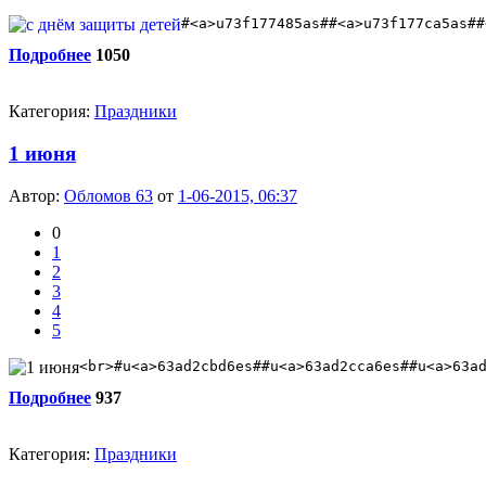
#<a>u73f177485as##<a>u73f177ca5as##
Подробнее
1050
Категория:
Праздники
1 июня
Автор:
Обломов 63
от
1-06-2015, 06:37
0
1
2
3
4
5
<br>#u<a>63ad2cbd6es##u<a>63ad2cca6es##u<a>63a
Подробнее
937
Категория:
Праздники