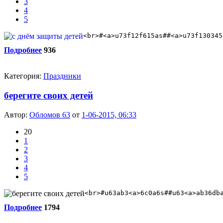
3
4
5
<br>#<a>u73f12f615as##<a>u73f130345
Подробнее
936
Категория:
Праздники
берегите своих детей
Автор:
Обломов 63
от
1-06-2015, 06:33
20
1
2
3
4
5
<br>#u63ab3<a>6c0a6s##u63<a>ab36db
Подробнее
1794