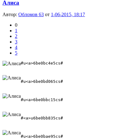
Алиса
Автор:
Обломов 63
от
1-06-2015, 18:17
0
1
2
3
4
5
#u<a>6be0bc4e5cs#
#u<a>6be0bd065cs#
#u<a>6be0bbc15cs#
#<a>u6be0bb835cs#
#u<a>6be0bae95cs#