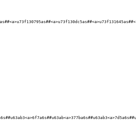
as##<a>u73f130795as##<a>u73f130dc5as##<a>u73f131645as##<
a6s##u63ab3<a>6f7a6s##u63ab<a>377ba6s##u63ab3<a>7d5a6s##