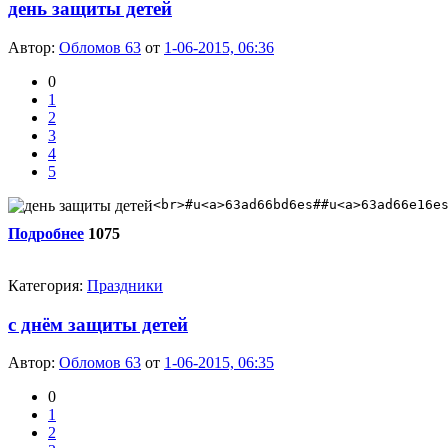
день защиты детей
Автор:
Обломов 63
от
1-06-2015, 06:36
0
1
2
3
4
5
<br>#u<a>63ad66bd6es##u<a>63ad66e16e
Подробнее
1075
Категория:
Праздники
с днём защиты детей
Автор:
Обломов 63
от
1-06-2015, 06:35
0
1
2