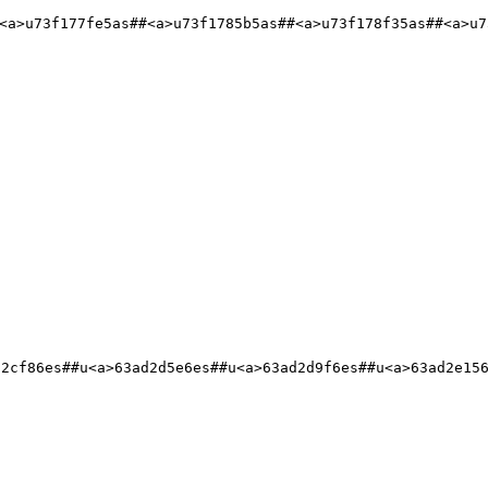
<a>u73f177fe5as##<a>u73f1785b5as##<a>u73f178f35as##<a>u7
d2cf86es##u<a>63ad2d5e6es##u<a>63ad2d9f6es##u<a>63ad2e15