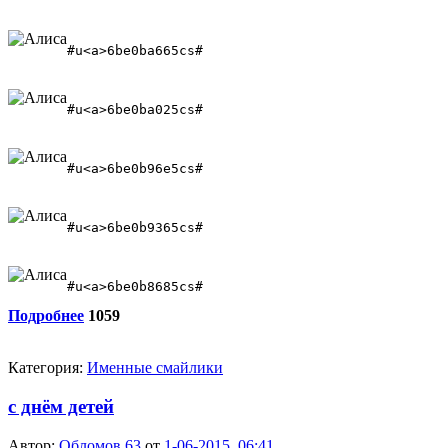
#u<a>6be0ba665cs#
#u<a>6be0ba025cs#
#u<a>6be0b96e5cs#
#u<a>6be0b9365cs#
#u<a>6be0b8685cs#
Подробнее
1059
Категория:
Именные смайлики
с днём детей
Автор:
Обломов 63
от
1-06-2015, 06:41