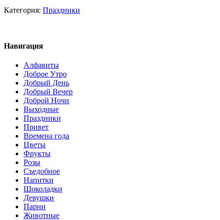
Категория:
Праздники
Навигация
Алфавиты
Доброе Утро
Добрый День
Добрый Вечер
Доброй Ночи
Выходные
Праздники
Привет
Времена года
Цветы
Фрукты
Розы
Съедобное
Напитки
Шоколадки
Девушки
Парни
Животные