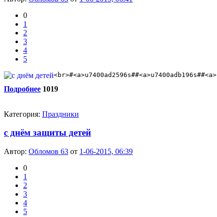
0
1
2
3
4
5
<br>#<a>u7400ad2596s##<a>u7400adb196s##<a>
Подробнее
1019
Категория:
Праздники
с днём защиты детей
Автор:
Обломов 63
от
1-06-2015, 06:39
0
1
2
3
4
5