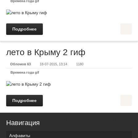
Времена года gif
Подробнее
лето в Крыму 2 гиф
Обломов 63
18-07-2015, 13:14
1180
Времена года gif
Подробнее
Навигация
Алфавиты