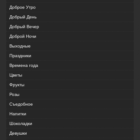
Доброе Утро
Добрый День
Добрый Вечер
Доброй Ночи
Выходные
Праздники
Времена года
Цветы
Фрукты
Розы
Съедобное
Напитки
Шоколадки
Девушки