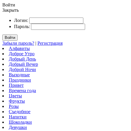
Войти
Закрыть
Логин:
Пароль:
Войти
Забыли пароль?
|
Регистрация
Алфавиты
Доброе Утро
Добрый День
Добрый Вечер
Доброй Ночи
Выходные
Праздники
Привет
Времена года
Цветы
Фрукты
Розы
Съедобное
Напитки
Шоколадки
Девушки