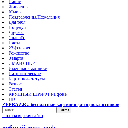
Парни
Животные
Юмор
Поздравления/Пожелания
Для тебя
Поцелуй
Дружба
Спасибо
Пасха
23 февраля
Рождество
8 марта
СМАЙЛИКИ
Именные смайлики
Патриотические
Картинки-статусы
Разное
Cтатьи
КРУПНЫЙ ШРИФТ на фоне
18+
ZEBRAZ.RU бесплатные картинки для одноклассников
Найти
Полная версия сайта
добрый день гиф